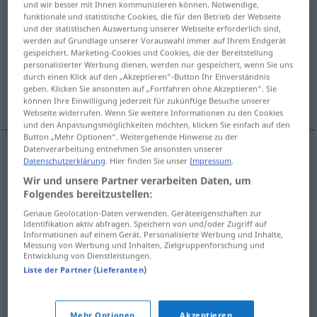
und wir besser mit Ihnen kommunizieren können. Notwendige,
funktionale und statistische Cookies, die für den Betrieb der Webseite
Vorkommnis
n
und der statistischen Auswertung unserer Webseite erforderlich sind,
werden auf Grundlage unserer Vorauswahl immer auf Ihrem Endgerät
Übersicht aller Übersetzungen
gespeichert. Marketing-Cookies und Cookies, die der Bereitstellung
personalisierter Werbung dienen, werden nur gespeichert, wenn Sie uns
(Für mehr Details die Übersetzung anklicken/antippen)
durch einen Klick auf den „Akzeptieren“-Button Ihr Einverständnis
geben. Klicken Sie ansonsten auf „Fortfahren ohne Akzeptieren“. Sie
händelse, incident
können Ihre Einwilligung jederzeit für zukünftige Besuche unserer
Webseite widerrufen. Wenn Sie weitere Informationen zu den Cookies
und den Anpassungsmöglichkeiten möchten, klicken Sie einfach auf den
Button „Mehr Optionen“. Weitergehende Hinweise zu der
Datenverarbeitung entnehmen Sie ansonsten unserer
Datenschutzerklärung
. Hier finden Sie unser
Impressum
.
händelse
, incident
Vorkommnis
Wir und unsere Partner verarbeiten Daten, um
Folgendes bereitzustellen:
Genaue Geolocation-Daten verwenden. Geräteeigenschaften zur
Synonyme für "Vorkommnis"
Identifikation aktiv abfragen. Speichern von und/oder Zugriff auf
Informationen auf einem Gerät. Personalisierte Werbung und Inhalte,
Messung von Werbung und Inhalten, Zielgruppenforschung und
Entwicklung von Dienstleistungen.
Ereignis (Hauptform)
,
Vorgang
,
Vorfall
,
Begebenheit
,
Liste der Partner (Lieferanten)
Geschehen (geh.)
,
Zwischenfall
,
Episode
Mehr Optionen
Akzeptieren