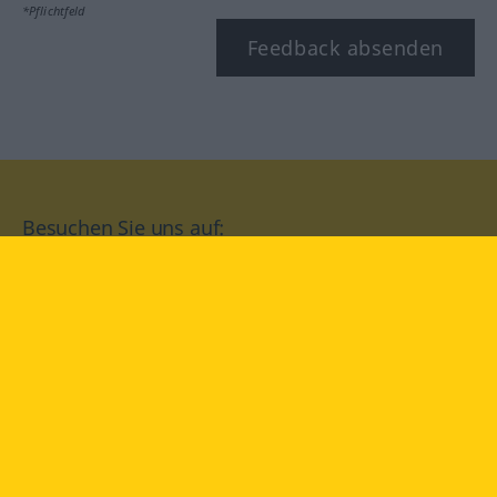
*Pflichtfeld
Feedback absenden
Besuchen Sie uns auf:
facebook
YouTube
Instagram
Langenscheidt
NUTZUNGSBEDINGUNGEN