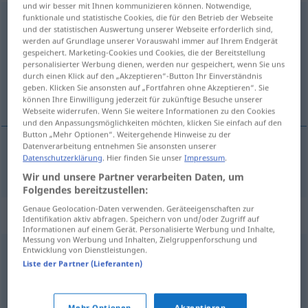
und wir besser mit Ihnen kommunizieren können. Notwendige,
funktionale und statistische Cookies, die für den Betrieb der Webseite
Vorhaltung
f
und der statistischen Auswertung unserer Webseite erforderlich sind,
werden auf Grundlage unserer Vorauswahl immer auf Ihrem Endgerät
Übersicht aller Übersetzungen
gespeichert. Marketing-Cookies und Cookies, die der Bereitstellung
(Für mehr Details die Übersetzung anklicken/antippen)
personalisierter Werbung dienen, werden nur gespeichert, wenn Sie uns
durch einen Klick auf den „Akzeptieren“-Button Ihr Einverständnis
geben. Klicken Sie ansonsten auf „Fortfahren ohne Akzeptieren“. Sie
förebråelse
können Ihre Einwilligung jederzeit für zukünftige Besuche unserer
Webseite widerrufen. Wenn Sie weitere Informationen zu den Cookies
und den Anpassungsmöglichkeiten möchten, klicken Sie einfach auf den
Button „Mehr Optionen“. Weitergehende Hinweise zu der
Datenverarbeitung entnehmen Sie ansonsten unserer
Datenschutzerklärung
. Hier finden Sie unser
Impressum
.
förebråelse
Vorhaltung
Wir und unsere Partner verarbeiten Daten, um
Folgendes bereitzustellen:
Genaue Geolocation-Daten verwenden. Geräteeigenschaften zur
Synonyme für "Vorhaltung"
Identifikation aktiv abfragen. Speichern von und/oder Zugriff auf
Informationen auf einem Gerät. Personalisierte Werbung und Inhalte,
Messung von Werbung und Inhalten, Zielgruppenforschung und
Entwicklung von Dienstleistungen.
Klage
,
Beschwerde
Liste der Partner (Lieferanten)
Unterstellung
,
Verdächtigung
,
Beschuldigung
,
Mehr Optionen
Akzeptieren