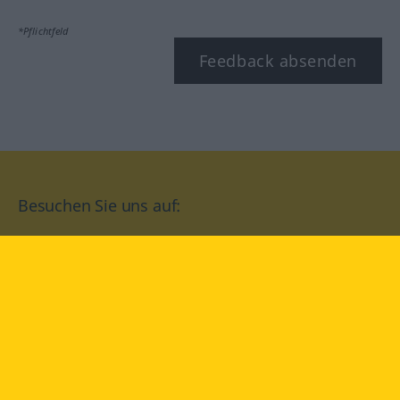
*Pflichtfeld
Feedback absenden
Besuchen Sie uns auf:
facebook
YouTube
Instagram
Langenscheidt