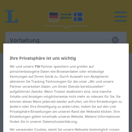
Ihre Privatsphäre ist uns wichtig
Deutsch-Schwedisch Wörterbuch
Vorhaltung
Wir und unsere
716
-Partner speichern und greifen auf
Deutsch-Schwedisch Übersetzung
personenbezogene Daten wie Browserdaten oder eindeutige
Kennungen auf Ihrem Gerät zu. Durch Auswahl von Akzeptieren
für "Vorhaltung"
aktivieren Sie Tracking-Technologien für die unter „Wir und unsere
Partner verarbeiten Daten, um Ihnen Dienste bereitzustellen“
aufgeführten Zwecke. Wenn Tracker deaktiviert sind, sind manche
Inhalte und Anzeigen möglicherweise nicht mehr so relevant für Sie. Sie
"Vorhaltung" Schwedisch
können dieses Menü jederzeit wieder aufrufen, um Ihre Einstellungen zu
ändern oder Ihre Einwilligung zu widerrufen, indem Sie auf den Link
Übersetzung
Privatsphäre-Einstellungen am unteren Rand der Webseite klicken. Ihre
Einstellungen gelten innerhalb unseres Website. Weitere Informationen
finden Sie in unserer Datenschutzerklärung.
„Vorhaltung“
: Femininum, weiblich
Wir verwenden Cookies, damit Sie unsere Webseite bestmöglich nutzen