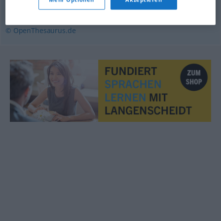
Belastung
,
Anschuldigung
,
Vorwurf
© OpenThesaurus.de