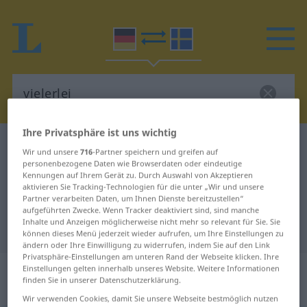
Ihre Privatsphäre ist uns wichtig
Deutsch-Schwedisch Wörterbuch
vielerlei
Wir und unsere
716
-Partner speichern und greifen auf
Deutsch-Schwedisch Übersetzung
personenbezogene Daten wie Browserdaten oder eindeutige
Kennungen auf Ihrem Gerät zu. Durch Auswahl von Akzeptieren
für "vielerlei"
aktivieren Sie Tracking-Technologien für die unter „Wir und unsere
Partner verarbeiten Daten, um Ihnen Dienste bereitzustellen“
aufgeführten Zwecke. Wenn Tracker deaktiviert sind, sind manche
Inhalte und Anzeigen möglicherweise nicht mehr so relevant für Sie. Sie
"vielerlei" Schwedisch Übersetzung
können dieses Menü jederzeit wieder aufrufen, um Ihre Einstellungen zu
ändern oder Ihre Einwilligung zu widerrufen, indem Sie auf den Link
Privatsphäre-Einstellungen am unteren Rand der Webseite klicken. Ihre
„vielerlei“
: Adjektiv,
Einstellungen gelten innerhalb unseres Website. Weitere Informationen
finden Sie in unserer Datenschutzerklärung.
Eigenschaftswort
Wir verwenden Cookies, damit Sie unsere Webseite bestmöglich nutzen