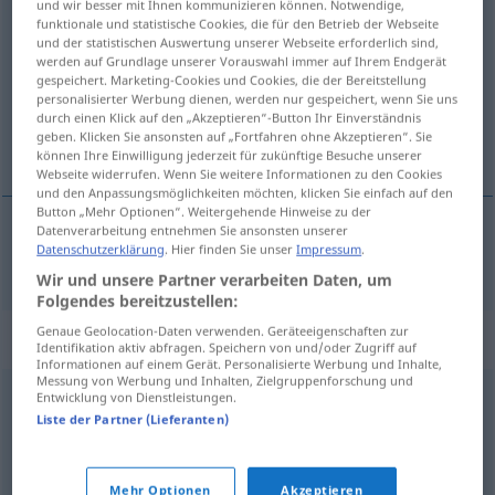
und wir besser mit Ihnen kommunizieren können. Notwendige,
vielerlei
funktionale und statistische Cookies, die für den Betrieb der Webseite
adj
und der statistischen Auswertung unserer Webseite erforderlich sind,
werden auf Grundlage unserer Vorauswahl immer auf Ihrem Endgerät
Übersicht aller Übersetzungen
gespeichert. Marketing-Cookies und Cookies, die der Bereitstellung
(Für mehr Details die Übersetzung anklicken/antippen)
personalisierter Werbung dienen, werden nur gespeichert, wenn Sie uns
durch einen Klick auf den „Akzeptieren“-Button Ihr Einverständnis
geben. Klicken Sie ansonsten auf „Fortfahren ohne Akzeptieren“. Sie
mångahanda, många slags
können Ihre Einwilligung jederzeit für zukünftige Besuche unserer
Webseite widerrufen. Wenn Sie weitere Informationen zu den Cookies
und den Anpassungsmöglichkeiten möchten, klicken Sie einfach auf den
Button „Mehr Optionen“. Weitergehende Hinweise zu der
Datenverarbeitung entnehmen Sie ansonsten unserer
Datenschutzerklärung
. Hier finden Sie unser
Impressum
.
mångahanda
,
många
slags
vielerlei
Wir und unsere Partner verarbeiten Daten, um
Folgendes bereitzustellen:
Genaue Geolocation-Daten verwenden. Geräteeigenschaften zur
Synonyme für "vielerlei"
Identifikation aktiv abfragen. Speichern von und/oder Zugriff auf
Informationen auf einem Gerät. Personalisierte Werbung und Inhalte,
Messung von Werbung und Inhalten, Zielgruppenforschung und
Entwicklung von Dienstleistungen.
allerhand
,
mancherlei
,
mehrere
,
etliche
,
allerlei
,
einige
Liste der Partner (Lieferanten)
© OpenThesaurus.de
Mehr Optionen
Akzeptieren