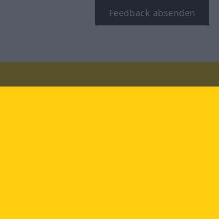
Feedback absenden
Besuchen Sie uns auf:
facebook
YouTube
Instagram
Langenscheidt
NUTZUNGSBEDINGUNGEN