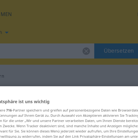
HMEN
h
Übersetzen
rn
ng für "versichern"
atsphäre ist uns wichtig
setzung
sere
716
-Partner speichern und greifen auf personenbezogene Daten wie Browserdat
Kennungen auf Ihrem Gerät zu. Durch Auswahl von Akzeptieren aktivieren Sie Trackin
n für die unter „Wir und unsere Partner verarbeiten Daten, um Ihnen Dienste bereitz
n Zwecke. Wenn Tracker deaktiviert sind, sind manche Inhalte und Anzeigen mögliche
rb, transitives Zeitwort
evant für Sie. Sie können dieses Menü jederzeit wieder aufrufen, um Ihre Einstellung
inwilligung zu widerrufen, indem Sie auf den Link Privatsphäre-Einstellungen am unt