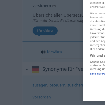
Webseite kli
versichern
v/t
unserer Dat
Wir verwend
Übersicht aller Übersetzungen
kommunizier
(Für mehr Details die Übersetzung anklicken/an
der statist
immer auf I
Werbung die
försäkra
Einverständ
jederzeit f
und den Anp
Weitergehen
Hier finden
försäkra
Wir und 
Genaue Geol
und/oder Zu
Synonyme für "versichern"
Werbung und
Liste der P
zusagen
,
beteuern
,
zusichern
vorsorgen