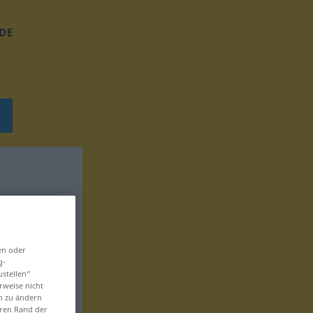
DE
en oder
g-
ustellen“
rweise nicht
en zu ändern
eren Rand der