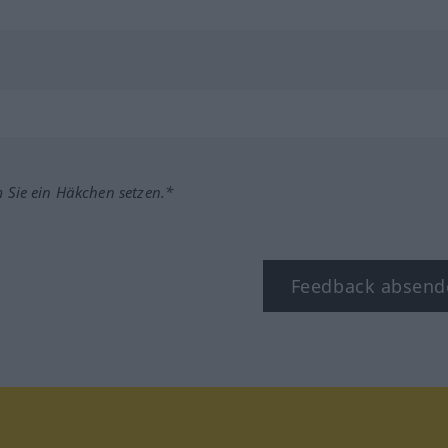
m Sie ein Häkchen setzen.*
Feedback absend