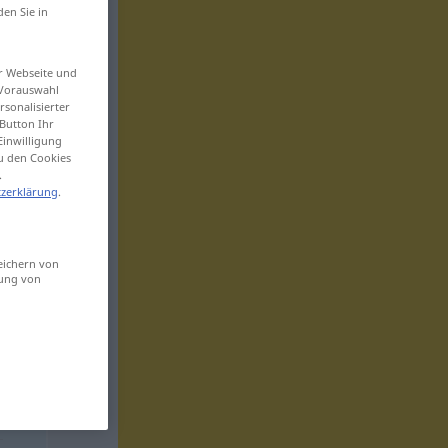
den Sie in
er Webseite und
 Vorauswahl
sonalisierter
Button Ihr
Einwilligung
zu den Cookies
.
zerklärung
.
eichern von
sung von