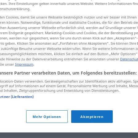
cken. Ihre Einstellungen gelten innerhalb unseres Website. Weitere Informationen fin
enschutzerklärung.
en Cookies, damit Sie unsere Webseite bestmöglich nutzen und wir besser mit Ihnen
en können. Notwendige, funktionale und statistische Cookies, die für den Betrieb d
tippen)
ischen Auswertung unserer Webseite erforderlich sind, werden auf Grundlage unserer
hrem Endgerät gespeichert. Marketing-Cookies und Cookies, die der Bereitstellung per
nen, werden nur gespeichert, wenn Sie uns durch einen Klick auf den „Akzeptieren“-
nis geben. Klicken Sie ansonsten auf „Fortfahren ohne Akzeptieren“. Sie können Ihre 
ür zukünftige Besuche unserer Webseite widerrufen. Wenn Sie weitere Informationen 
assungsmöglichkeiten möchten, klicken Sie einfach auf den Button „Mehr Optionen“
de Hinweise zu der Datenverarbeitung entnehmen Sie ansonsten unserer
Datenschut
 Sie unser
Impressum
.
versichern
a.
beteuern
unsere Partner verarbeiten Daten, um Folgendes bereitzustellen:
ocation-Daten verwenden. Geräteeigenschaften zur Identifikation aktiv abfragen. Sp
griff auf Informationen auf einem Gerät. Personalisierte Werbung und Inhalte, Mes
 Inhalten, Zielgruppenforschung und Entwicklung von Dienstleistungen.
artner (Lieferanten)
Mehr Optionen
Akzeptieren