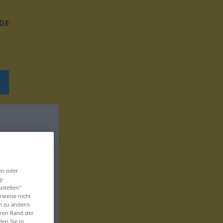
DE
en oder
g-
ustellen“
rweise nicht
en zu ändern
eren Rand der
den Sie in