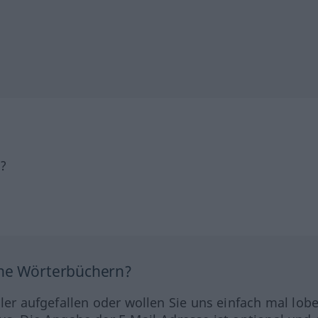
h?
ine Wörterbüchern?
hler aufgefallen oder wollen Sie uns einfach mal lob