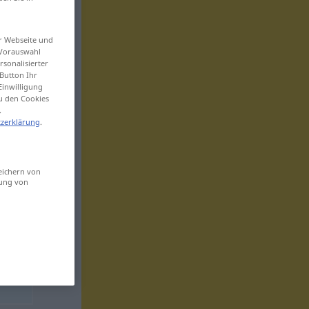
er Webseite und
 Vorauswahl
sonalisierter
Button Ihr
Einwilligung
zu den Cookies
.
zerklärung
.
eichern von
sung von