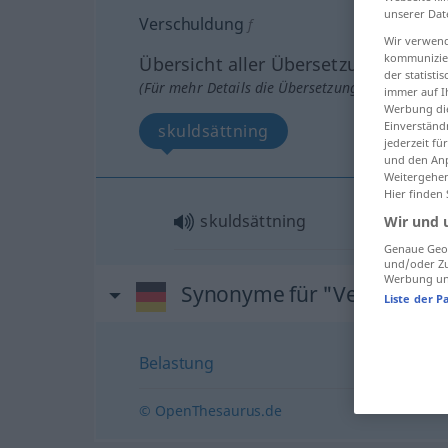
unserer Dat
Verschuldung
f
Wir verwend
kommunizier
Übersicht aller Übersetzungen
der statist
(Für mehr Details die Übersetzung anklicken/an
immer auf I
Werbung die
Einverständ
skuldsättning
jederzeit f
und den Anp
Weitergehen
Hier finden
skuldsättning
Wir und 
Genaue Geol
und/oder Zu
Werbung und
Synonyme für "Verschuldu
Liste der P
Belastung
© OpenThesaurus.de