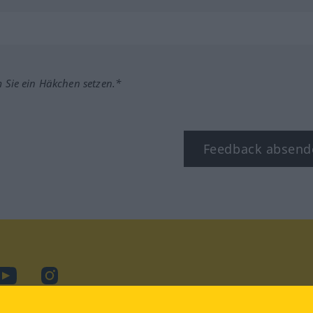
m Sie ein Häkchen setzen.*
Feedback absend
ook
YouTube
Instagram