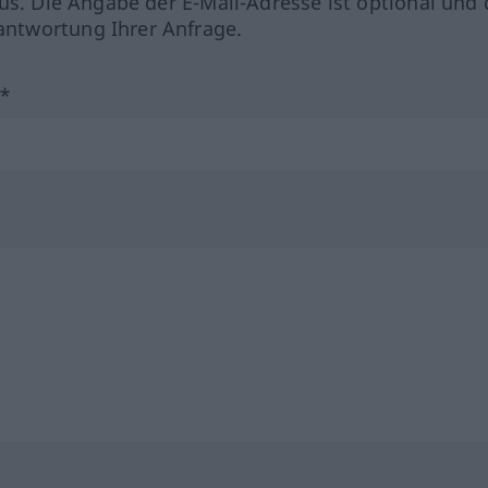
us. Die Angabe der E-Mail-Adresse ist optional und 
ntwortung Ihrer Anfrage.
?*