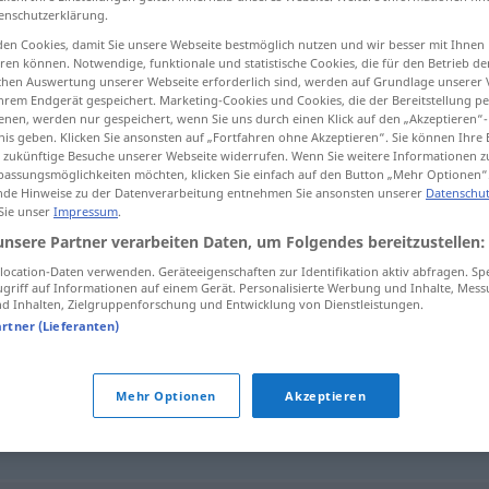
enschutzerklärung.
en Cookies, damit Sie unsere Webseite bestmöglich nutzen und wir besser mit Ihnen
en können. Notwendige, funktionale und statistische Cookies, die für den Betrieb d
ischen Auswertung unserer Webseite erforderlich sind, werden auf Grundlage unserer
tippen)
hrem Endgerät gespeichert. Marketing-Cookies und Cookies, die der Bereitstellung per
nen, werden nur gespeichert, wenn Sie uns durch einen Klick auf den „Akzeptieren“-
nis geben. Klicken Sie ansonsten auf „Fortfahren ohne Akzeptieren“. Sie können Ihre 
ür zukünftige Besuche unserer Webseite widerrufen. Wenn Sie weitere Informationen 
assungsmöglichkeiten möchten, klicken Sie einfach auf den Button „Mehr Optionen“
de Hinweise zu der Datenverarbeitung entnehmen Sie ansonsten unserer
Datenschut
 Sie unser
Impressum
.
Verschuldung
unsere Partner verarbeiten Daten, um Folgendes bereitzustellen:
ocation-Daten verwenden. Geräteeigenschaften zur Identifikation aktiv abfragen. Sp
griff auf Informationen auf einem Gerät. Personalisierte Werbung und Inhalte, Mes
 Inhalten, Zielgruppenforschung und Entwicklung von Dienstleistungen.
ng"
artner (Lieferanten)
Mehr Optionen
Akzeptieren