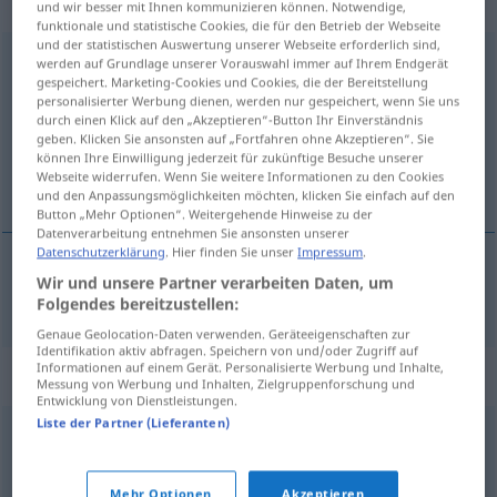
Eigenschaftswort
und wir besser mit Ihnen kommunizieren können. Notwendige,
funktionale und statistische Cookies, die für den Betrieb der Webseite
und der statistischen Auswertung unserer Webseite erforderlich sind,
verregnet
adj
werden auf Grundlage unserer Vorauswahl immer auf Ihrem Endgerät
gespeichert. Marketing-Cookies und Cookies, die der Bereitstellung
personalisierter Werbung dienen, werden nur gespeichert, wenn Sie uns
Übersicht aller Übersetzungen
durch einen Klick auf den „Akzeptieren“-Button Ihr Einverständnis
(Für mehr Details die Übersetzung anklicken/antippen)
geben. Klicken Sie ansonsten auf „Fortfahren ohne Akzeptieren“. Sie
können Ihre Einwilligung jederzeit für zukünftige Besuche unserer
Webseite widerrufen. Wenn Sie weitere Informationen zu den Cookies
regnig
und den Anpassungsmöglichkeiten möchten, klicken Sie einfach auf den
Button „Mehr Optionen“. Weitergehende Hinweise zu der
Datenverarbeitung entnehmen Sie ansonsten unserer
Datenschutzerklärung
. Hier finden Sie unser
Impressum
.
Wir und unsere Partner verarbeiten Daten, um
regnig
verregnet
Folgendes bereitzustellen:
Genaue Geolocation-Daten verwenden. Geräteeigenschaften zur
Identifikation aktiv abfragen. Speichern von und/oder Zugriff auf
Informationen auf einem Gerät. Personalisierte Werbung und Inhalte,
Synonyme für "verregnet"
Messung von Werbung und Inhalten, Zielgruppenforschung und
Entwicklung von Dienstleistungen.
Liste der Partner (Lieferanten)
regnerisch
,
feucht
,
nass
Mehr Optionen
Akzeptieren