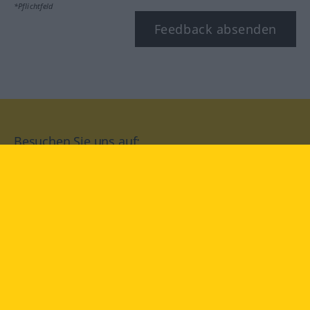
*Pflichtfeld
Feedback absenden
Besuchen Sie uns auf:
facebook
YouTube
Instagram
Langenscheidt
NUTZUNGSBEDINGUNGEN