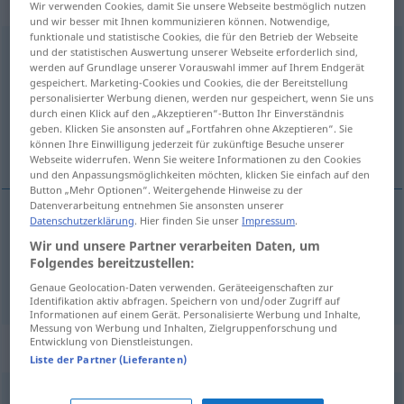
Eigenschaftswort
Wir verwenden Cookies, damit Sie unsere Webseite bestmöglich nutzen
und wir besser mit Ihnen kommunizieren können. Notwendige,
funktionale und statistische Cookies, die für den Betrieb der Webseite
unfreundlich
adj
und der statistischen Auswertung unserer Webseite erforderlich sind,
werden auf Grundlage unserer Vorauswahl immer auf Ihrem Endgerät
gespeichert. Marketing-Cookies und Cookies, die der Bereitstellung
Übersicht aller Übersetzungen
personalisierter Werbung dienen, werden nur gespeichert, wenn Sie uns
(Für mehr Details die Übersetzung anklicken/antippen)
durch einen Klick auf den „Akzeptieren“-Button Ihr Einverständnis
geben. Klicken Sie ansonsten auf „Fortfahren ohne Akzeptieren“. Sie
können Ihre Einwilligung jederzeit für zukünftige Besuche unserer
ovänlig, dåligt
Webseite widerrufen. Wenn Sie weitere Informationen zu den Cookies
und den Anpassungsmöglichkeiten möchten, klicken Sie einfach auf den
Button „Mehr Optionen“. Weitergehende Hinweise zu der
Datenverarbeitung entnehmen Sie ansonsten unserer
Datenschutzerklärung
. Hier finden Sie unser
Impressum
.
ovänlig
unfreundlich
Wir und unsere Partner verarbeiten Daten, um
Folgendes bereitzustellen:
dåligt
unfreundlich
Wetter
Genaue Geolocation-Daten verwenden. Geräteeigenschaften zur
Identifikation aktiv abfragen. Speichern von und/oder Zugriff auf
Informationen auf einem Gerät. Personalisierte Werbung und Inhalte,
Messung von Werbung und Inhalten, Zielgruppenforschung und
Entwicklung von Dienstleistungen.
Synonyme für "unfreundlich"
Liste der Partner (Lieferanten)