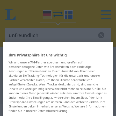
Deutsch-Schwedisch Wörterbuch
unfreundlich
Ihre Privatsphäre ist uns wichtig
Deutsch-Schwedisch Übersetzung
Wir und unsere
716
-Partner speichern und greifen auf
personenbezogene Daten wie Browserdaten oder eindeutige
für "unfreundlich"
Kennungen auf Ihrem Gerät zu. Durch Auswahl von Akzeptieren
aktivieren Sie Tracking-Technologien für die unter „Wir und unsere
Partner verarbeiten Daten, um Ihnen Dienste bereitzustellen“
aufgeführten Zwecke. Wenn Tracker deaktiviert sind, sind manche
"unfreundlich" Schwedisch
Inhalte und Anzeigen möglicherweise nicht mehr so relevant für Sie. Sie
können dieses Menü jederzeit wieder aufrufen, um Ihre Einstellungen zu
Übersetzung
ändern oder Ihre Einwilligung zu widerrufen, indem Sie auf den Link
Privatsphäre-Einstellungen am unteren Rand der Webseite klicken. Ihre
Einstellungen gelten innerhalb unseres Website. Weitere Informationen
„unfreundlich“
: Adjektiv,
finden Sie in unserer Datenschutzerklärung.