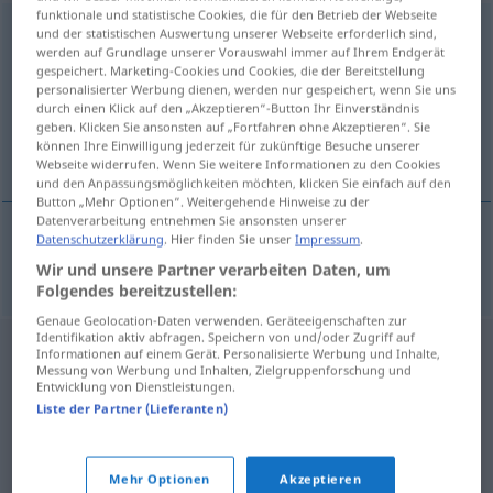
funktionale und statistische Cookies, die für den Betrieb der Webseite
überallhin
adv
und der statistischen Auswertung unserer Webseite erforderlich sind,
werden auf Grundlage unserer Vorauswahl immer auf Ihrem Endgerät
gespeichert. Marketing-Cookies und Cookies, die der Bereitstellung
Übersicht aller Übersetzungen
personalisierter Werbung dienen, werden nur gespeichert, wenn Sie uns
(Für mehr Details die Übersetzung anklicken/antippen)
durch einen Klick auf den „Akzeptieren“-Button Ihr Einverständnis
geben. Klicken Sie ansonsten auf „Fortfahren ohne Akzeptieren“. Sie
können Ihre Einwilligung jederzeit für zukünftige Besuche unserer
åt alla håll
Webseite widerrufen. Wenn Sie weitere Informationen zu den Cookies
und den Anpassungsmöglichkeiten möchten, klicken Sie einfach auf den
Button „Mehr Optionen“. Weitergehende Hinweise zu der
Datenverarbeitung entnehmen Sie ansonsten unserer
Datenschutzerklärung
. Hier finden Sie unser
Impressum
.
åt
alla
håll
überallhin
Wir und unsere Partner verarbeiten Daten, um
Folgendes bereitzustellen:
Genaue Geolocation-Daten verwenden. Geräteeigenschaften zur
Identifikation aktiv abfragen. Speichern von und/oder Zugriff auf
Informationen auf einem Gerät. Personalisierte Werbung und Inhalte,
Messung von Werbung und Inhalten, Zielgruppenforschung und
Entwicklung von Dienstleistungen.
Liste der Partner (Lieferanten)
Mehr Optionen
Akzeptieren