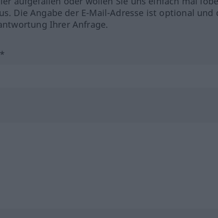
hler aufgefallen oder wollen Sie uns einfach mal lob
us. Die Angabe der E-Mail-Adresse ist optional und 
ntwortung Ihrer Anfrage.
?*