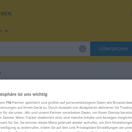
HMEN
h
Übersetzen
n
ung für "trampeln"
atsphäre ist uns wichtig
sere
716
-Partner speichern und greifen auf personenbezogene Daten wie Browserdat
tzung
Kennungen auf Ihrem Gerät zu. Durch Auswahl von Akzeptieren aktivieren Sie Trackin
n für die unter „Wir und unsere Partner verarbeiten Daten, um Ihnen Dienste bereitz
n Zwecke. Wenn Tracker deaktiviert sind, sind manche Inhalte und Anzeigen mögliche
erb, intransitives Zeitwort
evant für Sie. Sie können dieses Menü jederzeit wieder aufrufen, um Ihre Einstellung
inwilligung zu widerrufen, indem Sie auf den Link Privatsphäre-Einstellungen am unt