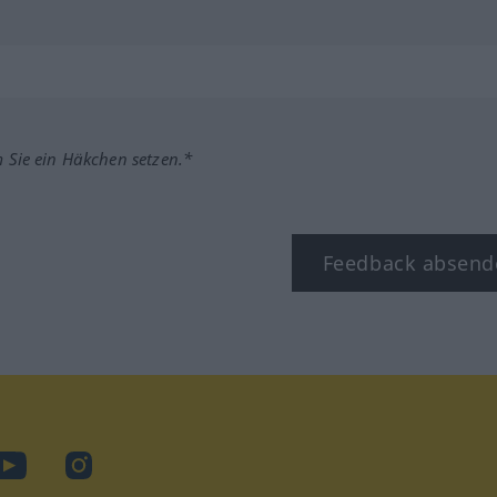
m Sie ein Häkchen setzen.*
Feedback absend
ook
YouTube
Instagram