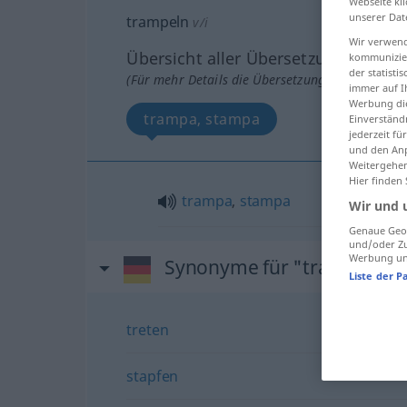
Webseite kli
unserer Dat
trampeln
v/i
Wir verwend
Übersicht aller Übersetzungen
kommunizier
der statist
(Für mehr Details die Übersetzung anklicken/an
immer auf I
Werbung die
trampa, stampa
Einverständ
jederzeit f
und den Anp
Weitergehen
Hier finden
trampa
,
stampa
Wir und 
Genaue Geol
und/oder Zu
Werbung und
Synonyme für "trampeln"
Liste der P
treten
stapfen