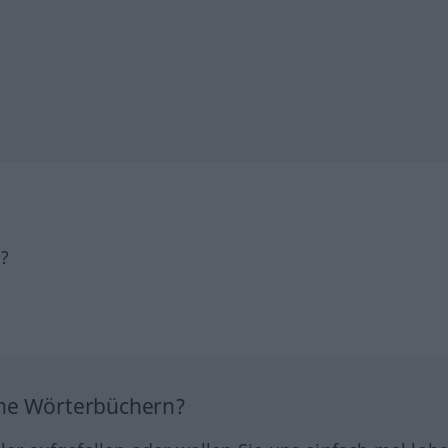
h?
ine Wörterbüchern?