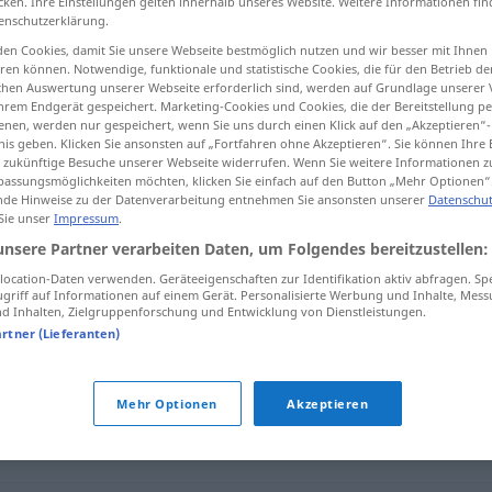
cken. Ihre Einstellungen gelten innerhalb unseres Website. Weitere Informationen fin
enschutzerklärung.
en Cookies, damit Sie unsere Webseite bestmöglich nutzen und wir besser mit Ihnen
en können. Notwendige, funktionale und statistische Cookies, die für den Betrieb d
ischen Auswertung unserer Webseite erforderlich sind, werden auf Grundlage unserer
tippen)
hrem Endgerät gespeichert. Marketing-Cookies und Cookies, die der Bereitstellung per
nen, werden nur gespeichert, wenn Sie uns durch einen Klick auf den „Akzeptieren“-
nis geben. Klicken Sie ansonsten auf „Fortfahren ohne Akzeptieren“. Sie können Ihre 
ür zukünftige Besuche unserer Webseite widerrufen. Wenn Sie weitere Informationen 
assungsmöglichkeiten möchten, klicken Sie einfach auf den Button „Mehr Optionen“
de Hinweise zu der Datenverarbeitung entnehmen Sie ansonsten unserer
Datenschut
 Sie unser
Impressum
.
trampeln
unsere Partner verarbeiten Daten, um Folgendes bereitzustellen:
ocation-Daten verwenden. Geräteeigenschaften zur Identifikation aktiv abfragen. Sp
griff auf Informationen auf einem Gerät. Personalisierte Werbung und Inhalte, Mes
 Inhalten, Zielgruppenforschung und Entwicklung von Dienstleistungen.
artner (Lieferanten)
Mehr Optionen
Akzeptieren