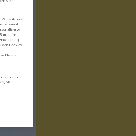
den Sie in
er Webseite und
 Vorauswahl
sonalisierter
Button Ihr
Einwilligung
zu den Cookies
.
zerklärung
.
eichern von
sung von