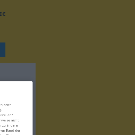
DE
en oder
g-
ustellen“
rweise nicht
en zu ändern
eren Rand der