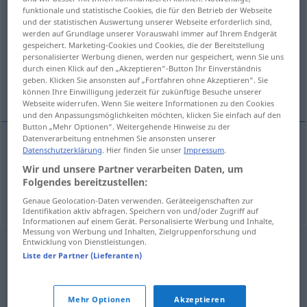
funktionale und statistische Cookies, die für den Betrieb der Webseite
tränken
v/t
und der statistischen Auswertung unserer Webseite erforderlich sind,
werden auf Grundlage unserer Vorauswahl immer auf Ihrem Endgerät
Übersicht aller Übersetzungen
gespeichert. Marketing-Cookies und Cookies, die der Bereitstellung
personalisierter Werbung dienen, werden nur gespeichert, wenn Sie uns
(Für mehr Details die Übersetzung anklicken/antippen)
durch einen Klick auf den „Akzeptieren“-Button Ihr Einverständnis
geben. Klicken Sie ansonsten auf „Fortfahren ohne Akzeptieren“. Sie
vattna, genomdränka
können Ihre Einwilligung jederzeit für zukünftige Besuche unserer
Webseite widerrufen. Wenn Sie weitere Informationen zu den Cookies
und den Anpassungsmöglichkeiten möchten, klicken Sie einfach auf den
Button „Mehr Optionen“. Weitergehende Hinweise zu der
Datenverarbeitung entnehmen Sie ansonsten unserer
Datenschutzerklärung
. Hier finden Sie unser
Impressum
.
vattna
tränken
Wir und unsere Partner verarbeiten Daten, um
Folgendes bereitzustellen:
genomdränka
tränken
befeuchten
Genaue Geolocation-Daten verwenden. Geräteeigenschaften zur
Identifikation aktiv abfragen. Speichern von und/oder Zugriff auf
Informationen auf einem Gerät. Personalisierte Werbung und Inhalte,
Messung von Werbung und Inhalten, Zielgruppenforschung und
Entwicklung von Dienstleistungen.
Liste der Partner (Lieferanten)
Mehr Optionen
Akzeptieren