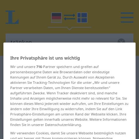
Ihre Privatsphäre ist uns wichtig
Deutsch-Schwedisch Wörterbuch
tränken
Wir und unsere
716
-Partner speichern und greifen auf
personenbezogene Daten wie Browserdaten oder eindeutige
Deutsch-Schwedisch Übersetzung
Kennungen auf Ihrem Gerät zu. Durch Auswahl von Akzeptieren
aktivieren Sie Tracking-Technologien für die unter „Wir und unsere
für "tränken"
Partner verarbeiten Daten, um Ihnen Dienste bereitzustellen“
aufgeführten Zwecke. Wenn Tracker deaktiviert sind, sind manche
Inhalte und Anzeigen möglicherweise nicht mehr so relevant für Sie. Sie
"tränken" Schwedisch Übersetzung
können dieses Menü jederzeit wieder aufrufen, um Ihre Einstellungen zu
ändern oder Ihre Einwilligung zu widerrufen, indem Sie auf den Link
Privatsphäre-Einstellungen am unteren Rand der Webseite klicken. Ihre
Einstellungen gelten innerhalb unseres Website. Weitere Informationen
„tränken“
: transitives Verb,
finden Sie in unserer Datenschutzerklärung.
transitives Zeitwort
Wir verwenden Cookies, damit Sie unsere Webseite bestmöglich nutzen
und wir besser mit Ihnen kommunizieren können. Notwendige,