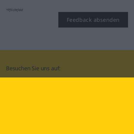
*Pflichtfeld
Feedback absenden
Besuchen Sie uns auf:
facebook
YouTube
Instagram
Langenscheidt