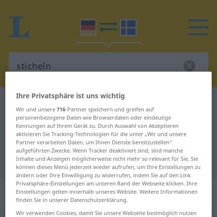
Ihre Privatsphäre ist uns wichtig
Deutsch-Schwedisch Wörterbuch
sticheln
Wir und unsere
716
-Partner speichern und greifen auf
Deutsch-Schwedisch Übersetzung
personenbezogene Daten wie Browserdaten oder eindeutige
Kennungen auf Ihrem Gerät zu. Durch Auswahl von Akzeptieren
für "sticheln"
aktivieren Sie Tracking-Technologien für die unter „Wir und unsere
Partner verarbeiten Daten, um Ihnen Dienste bereitzustellen“
aufgeführten Zwecke. Wenn Tracker deaktiviert sind, sind manche
Inhalte und Anzeigen möglicherweise nicht mehr so relevant für Sie. Sie
"sticheln" Schwedisch Übersetzung
können dieses Menü jederzeit wieder aufrufen, um Ihre Einstellungen zu
ändern oder Ihre Einwilligung zu widerrufen, indem Sie auf den Link
Privatsphäre-Einstellungen am unteren Rand der Webseite klicken. Ihre
„sticheln“
: intransitives Verb,
Einstellungen gelten innerhalb unseres Website. Weitere Informationen
finden Sie in unserer Datenschutzerklärung.
intransitives Zeitwort
Wir verwenden Cookies, damit Sie unsere Webseite bestmöglich nutzen