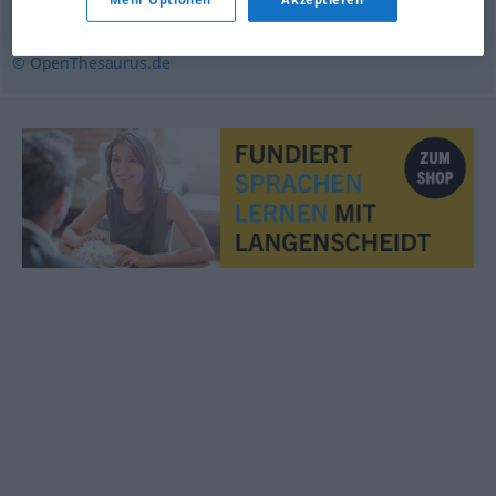
aufziehen (ugs.)
,
necken
,
zusetzen
,
piesacken (ugs.)
© OpenThesaurus.de