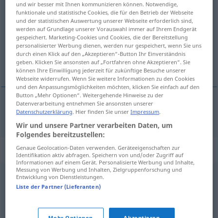
und wir besser mit Ihnen kommunizieren können. Notwendige,
sticheln
v/i
FIG
funktionale und statistische Cookies, die für den Betrieb der Webseite
und der statistischen Auswertung unserer Webseite erforderlich sind,
werden auf Grundlage unserer Vorauswahl immer auf Ihrem Endgerät
Übersicht aller Übersetzungen
gespeichert. Marketing-Cookies und Cookies, die der Bereitstellung
(Für mehr Details die Übersetzung anklicken/antippen)
personalisierter Werbung dienen, werden nur gespeichert, wenn Sie uns
durch einen Klick auf den „Akzeptieren“-Button Ihr Einverständnis
geben. Klicken Sie ansonsten auf „Fortfahren ohne Akzeptieren“. Sie
pika
können Ihre Einwilligung jederzeit für zukünftige Besuche unserer
Webseite widerrufen. Wenn Sie weitere Informationen zu den Cookies
und den Anpassungsmöglichkeiten möchten, klicken Sie einfach auf den
Button „Mehr Optionen“. Weitergehende Hinweise zu der
Datenverarbeitung entnehmen Sie ansonsten unserer
Datenschutzerklärung
. Hier finden Sie unser
Impressum
.
pika
sticheln
Wir und unsere Partner verarbeiten Daten, um
Folgendes bereitzustellen:
Synonyme für "sticheln"
Genaue Geolocation-Daten verwenden. Geräteeigenschaften zur
Identifikation aktiv abfragen. Speichern von und/oder Zugriff auf
Informationen auf einem Gerät. Personalisierte Werbung und Inhalte,
Messung von Werbung und Inhalten, Zielgruppenforschung und
Entwicklung von Dienstleistungen.
schneidern
,
nähen
Liste der Partner (Lieferanten)
hänseln
,
traktieren
,
plagen
,
quälen
,
ärgern (ugs.)
,
Mehr Optionen
Akzeptieren