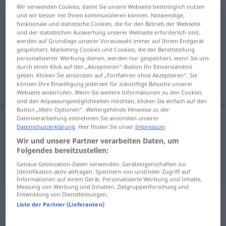
intransitives Zeitwort
Wir verwenden Cookies, damit Sie unsere Webseite bestmöglich nutzen
und wir besser mit Ihnen kommunizieren können. Notwendige,
funktionale und statistische Cookies, die für den Betrieb der Webseite
stampfen
v/i
und der statistischen Auswertung unserer Webseite erforderlich sind,
werden auf Grundlage unserer Vorauswahl immer auf Ihrem Endgerät
Übersicht aller Übersetzungen
gespeichert. Marketing-Cookies und Cookies, die der Bereitstellung
personalisierter Werbung dienen, werden nur gespeichert, wenn Sie uns
(Für mehr Details die Übersetzung anklicken/antippen)
durch einen Klick auf den „Akzeptieren“-Button Ihr Einverständnis
geben. Klicken Sie ansonsten auf „Fortfahren ohne Akzeptieren“. Sie
stampa, klampa
können Ihre Einwilligung jederzeit für zukünftige Besuche unserer
Webseite widerrufen. Wenn Sie weitere Informationen zu den Cookies
und den Anpassungsmöglichkeiten möchten, klicken Sie einfach auf den
Button „Mehr Optionen“. Weitergehende Hinweise zu der
Datenverarbeitung entnehmen Sie ansonsten unserer
Datenschutzerklärung
. Hier finden Sie unser
Impressum
.
stampa
stampfen
Wir und unsere Partner verarbeiten Daten, um
Folgendes bereitzustellen:
klampa
stampfen
Genaue Geolocation-Daten verwenden. Geräteeigenschaften zur
Identifikation aktiv abfragen. Speichern von und/oder Zugriff auf
Informationen auf einem Gerät. Personalisierte Werbung und Inhalte,
Messung von Werbung und Inhalten, Zielgruppenforschung und
„stampfen“
: transitives Verb,
Entwicklung von Dienstleistungen.
Liste der Partner (Lieferanten)
transitives Zeitwort