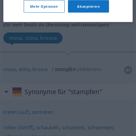
stampfen
v/t
Mehr Optionen
Akzeptieren
Übersicht aller Übersetzungen
(Für mehr Details die Übersetzung anklicken/antippen)
mosa, stöta, krossa
mosa
,
stöta
,
krossa
stampfen
zerkleinern
Synonyme für "stampfen"
treten (auf)
,
zertreten
rollen (Schiff)
,
schaukeln
,
schunkeln
,
schwenken
,