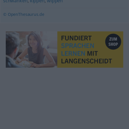
schwanken
,
kippen
,
wippen
© OpenThesaurus.de