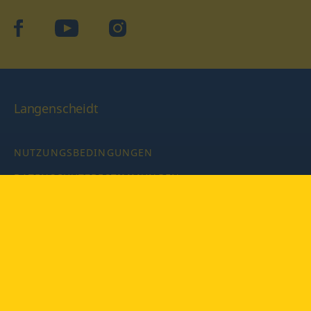
facebook
YouTube
Instagram
Langenscheidt
NUTZUNGSBEDINGUNGEN
DATENSCHUTZBESTIMMUNGEN
IMPRESSUM
PRIVATSPHÄRE-EINSTELLUNGEN
LATEINWÖRTERBUCH MIT CODE
Copyright © 2026 PONS Langenscheidt GmbH, Alle Rechte
vorbehalten.