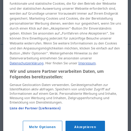
funktionale und statistische Cookies, die für den Betrieb der Webseite
und der statistischen Auswertung unserer Webseite erforderlich sind,
Übersicht aller Übersetzungen
werden auf Grundlage unserer Vorauswahl immer auf Ihrem Endgerät
(Für mehr Details die Übersetzung anklicken/antippen)
gespeichert. Marketing-Cookies und Cookies, die der Bereitstellung
personalisierter Werbung dienen, werden nur gespeichert, wenn Sie uns
durch einen Klick auf den „Akzeptieren“-Button Ihr Einverständnis
segel
geben. Klicken Sie ansonsten auf „Fortfahren ohne Akzeptieren“. Sie
können Ihre Einwilligung jederzeit für zukünftige Besuche unserer
Webseite widerrufen. Wenn Sie weitere Informationen zu den Cookies
und den Anpassungsmöglichkeiten möchten, klicken Sie einfach auf den
Button „Mehr Optionen“. Weitergehende Hinweise zu der
Datenverarbeitung entnehmen Sie ansonsten unserer
segel
n
Segel
Datenschutzerklärung
. Hier finden Sie unser
Impressum
.
Wir und unsere Partner verarbeiten Daten, um
Folgendes bereitzustellen:
Genaue Geolocation-Daten verwenden. Geräteeigenschaften zur
Identifikation aktiv abfragen. Speichern von und/oder Zugriff auf
Informationen auf einem Gerät. Personalisierte Werbung und Inhalte,
Messung von Werbung und Inhalten, Zielgruppenforschung und
Entwicklung von Dienstleistungen.
Liste der Partner (Lieferanten)
Mehr Optionen
Akzeptieren