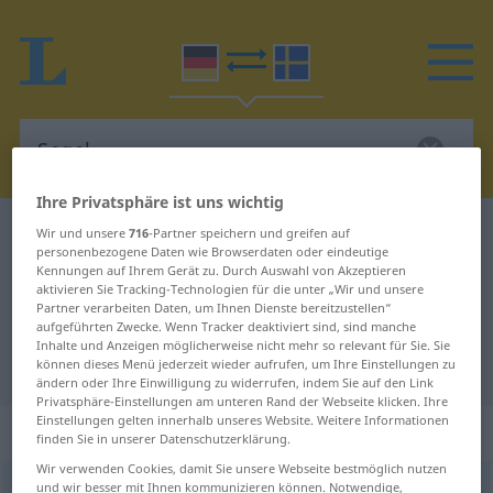
Ihre Privatsphäre ist uns wichtig
Deutsch-Schwedisch Wörterbuch
Segel
Wir und unsere
716
-Partner speichern und greifen auf
personenbezogene Daten wie Browserdaten oder eindeutige
Deutsch-Schwedisch Übersetzung
Kennungen auf Ihrem Gerät zu. Durch Auswahl von Akzeptieren
aktivieren Sie Tracking-Technologien für die unter „Wir und unsere
für "Segel"
Partner verarbeiten Daten, um Ihnen Dienste bereitzustellen“
aufgeführten Zwecke. Wenn Tracker deaktiviert sind, sind manche
Inhalte und Anzeigen möglicherweise nicht mehr so relevant für Sie. Sie
"Segel" Schwedisch Übersetzung
können dieses Menü jederzeit wieder aufrufen, um Ihre Einstellungen zu
ändern oder Ihre Einwilligung zu widerrufen, indem Sie auf den Link
Privatsphäre-Einstellungen am unteren Rand der Webseite klicken. Ihre
Einstellungen gelten innerhalb unseres Website. Weitere Informationen
„Segel“
: Neutrum, sächlich
finden Sie in unserer Datenschutzerklärung.
Wir verwenden Cookies, damit Sie unsere Webseite bestmöglich nutzen
und wir besser mit Ihnen kommunizieren können. Notwendige,
Segel
n