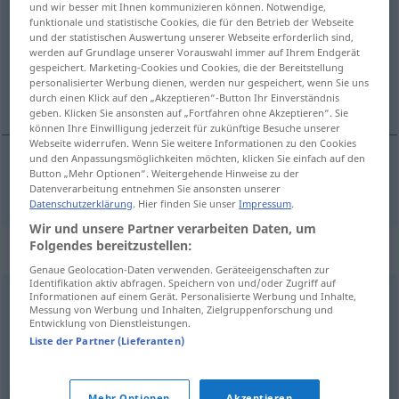
und wir besser mit Ihnen kommunizieren können. Notwendige,
funktionale und statistische Cookies, die für den Betrieb der Webseite
Übersicht aller Übersetzungen
und der statistischen Auswertung unserer Webseite erforderlich sind,
werden auf Grundlage unserer Vorauswahl immer auf Ihrem Endgerät
(Für mehr Details die Übersetzung anklicken/antippen)
gespeichert. Marketing-Cookies und Cookies, die der Bereitstellung
personalisierter Werbung dienen, werden nur gespeichert, wenn Sie uns
runt omkring
durch einen Klick auf den „Akzeptieren“-Button Ihr Einverständnis
geben. Klicken Sie ansonsten auf „Fortfahren ohne Akzeptieren“. Sie
können Ihre Einwilligung jederzeit für zukünftige Besuche unserer
Webseite widerrufen. Wenn Sie weitere Informationen zu den Cookies
und den Anpassungsmöglichkeiten möchten, klicken Sie einfach auf den
Button „Mehr Optionen“. Weitergehende Hinweise zu der
runt
omkring
rundum
Datenverarbeitung entnehmen Sie ansonsten unserer
Datenschutzerklärung
. Hier finden Sie unser
Impressum
.
Wir und unsere Partner verarbeiten Daten, um
Folgendes bereitzustellen:
Synonyme für "rundum"
Genaue Geolocation-Daten verwenden. Geräteeigenschaften zur
Identifikation aktiv abfragen. Speichern von und/oder Zugriff auf
Informationen auf einem Gerät. Personalisierte Werbung und Inhalte,
absolut
,
ganz
,
richtig
,
vollkommen
,
hundertprozentig
,
Messung von Werbung und Inhalten, Zielgruppenforschung und
Entwicklung von Dienstleistungen.
total
,
durchweg
,
vollständig
,
vollends
,
gänzlich
,
völlig
,
Liste der Partner (Lieferanten)
rundweg
,
herzlich (ugs., emotional)
,
vollauf
,
voll (ugs.,
jugendsprachlich)
Mehr Optionen
Akzeptieren