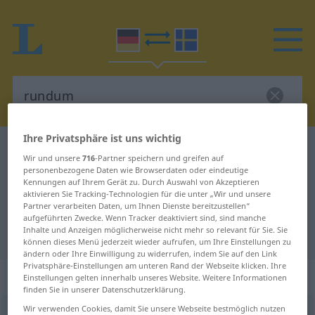
Ihre Privatsphäre ist uns wichtig
Deutsch-Schwedisch Wörterbuch
rundum
Wir und unsere
716
-Partner speichern und greifen auf
Deutsch-Schwedisch Übersetzung
personenbezogene Daten wie Browserdaten oder eindeutige
Kennungen auf Ihrem Gerät zu. Durch Auswahl von Akzeptieren
für "rundum"
aktivieren Sie Tracking-Technologien für die unter „Wir und unsere
Partner verarbeiten Daten, um Ihnen Dienste bereitzustellen“
aufgeführten Zwecke. Wenn Tracker deaktiviert sind, sind manche
Inhalte und Anzeigen möglicherweise nicht mehr so relevant für Sie. Sie
"rundum" Schwedisch Übersetzung
können dieses Menü jederzeit wieder aufrufen, um Ihre Einstellungen zu
ändern oder Ihre Einwilligung zu widerrufen, indem Sie auf den Link
Privatsphäre-Einstellungen am unteren Rand der Webseite klicken. Ihre
„rundum“
: Adverb, Umstandswort
Einstellungen gelten innerhalb unseres Website. Weitere Informationen
finden Sie in unserer Datenschutzerklärung.
Wir verwenden Cookies, damit Sie unsere Webseite bestmöglich nutzen
rundum
adv