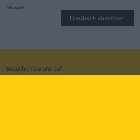
*Pflichtfeld
Feedback absenden
Besuchen Sie uns auf:
facebook
YouTube
Instagram
Langenscheidt
NUTZUNGSBEDINGUNGEN