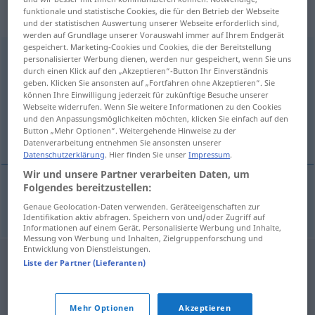
„Quellenforschung“
: Femininum,
funktionale und statistische Cookies, die für den Betrieb der Webseite
weiblich
und der statistischen Auswertung unserer Webseite erforderlich sind,
werden auf Grundlage unserer Vorauswahl immer auf Ihrem Endgerät
gespeichert. Marketing-Cookies und Cookies, die der Bereitstellung
Quellenforschung
f
personalisierter Werbung dienen, werden nur gespeichert, wenn Sie uns
durch einen Klick auf den „Akzeptieren“-Button Ihr Einverständnis
Übersicht aller Übersetzungen
geben. Klicken Sie ansonsten auf „Fortfahren ohne Akzeptieren“. Sie
können Ihre Einwilligung jederzeit für zukünftige Besuche unserer
(Für mehr Details die Übersetzung anklicken/antippen)
Webseite widerrufen. Wenn Sie weitere Informationen zu den Cookies
und den Anpassungsmöglichkeiten möchten, klicken Sie einfach auf den
källforskning
Button „Mehr Optionen“. Weitergehende Hinweise zu der
Datenverarbeitung entnehmen Sie ansonsten unserer
Datenschutzerklärung
. Hier finden Sie unser
Impressum
.
Wir und unsere Partner verarbeiten Daten, um
Folgendes bereitzustellen:
källforskning
Quellenforschung
Genaue Geolocation-Daten verwenden. Geräteeigenschaften zur
Identifikation aktiv abfragen. Speichern von und/oder Zugriff auf
Informationen auf einem Gerät. Personalisierte Werbung und Inhalte,
Messung von Werbung und Inhalten, Zielgruppenforschung und
Entwicklung von Dienstleistungen.
Liste der Partner (Lieferanten)
Mehr Optionen
Akzeptieren