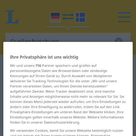
Ihre Privatsphäre ist uns wichtig
Deutsch-Schwedisch Wörterbuch
Wir und unsere
716
-Partner speichern und greifen auf
personenbezogene Daten wie Browserdaten oder eindeutige
Quellenforschung
Kennungen auf Ihrem Gerät zu. Durch Auswahl von Akzeptieren
Deutsch-Schwedisch Übersetzung
aktivieren Sie Tracking-Technologien für die unter „Wir und unsere
Partner verarbeiten Daten, um Ihnen Dienste bereitzustellen“
für "Quellenforschung"
aufgeführten Zwecke. Wenn Tracker deaktiviert sind, sind manche
Inhalte und Anzeigen möglicherweise nicht mehr so relevant für Sie. Sie
können dieses Menü jederzeit wieder aufrufen, um Ihre Einstellungen zu
ändern oder Ihre Einwilligung zu widerrufen, indem Sie auf den Link
"Quellenforschung" Schwedisch
Privatsphäre-Einstellungen am unteren Rand der Webseite klicken. Ihre
Einstellungen gelten innerhalb unseres Website. Weitere Informationen
Übersetzung
finden Sie in unserer Datenschutzerklärung.
Wir verwenden Cookies, damit Sie unsere Webseite bestmöglich nutzen
und wir besser mit Ihnen kommunizieren können. Notwendige,