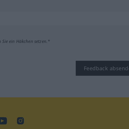
m Sie ein Häkchen setzen.*
Feedback absend
ook
YouTube
Instagram