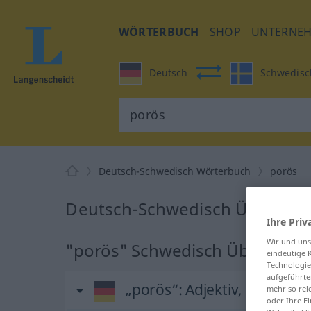
WÖRTERBUCH
SHOP
UNTERNE
Deutsch
Schwedisc
Deutsch-Schwedisch Wörterbuch
porös
Deutsch-Schwedisch Übersetz
Ihre Priv
Wir und un
"porös" Schwedisch Übersetzu
eindeutige 
Technologie
aufgeführte
„porös“
: Adjektiv, Eigensch
mehr so rel
oder Ihre E