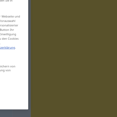
den Sie in
er Webseite und
 Vorauswahl
sonalisierter
Button Ihr
Einwilligung
zu den Cookies
.
zerklärung
.
eichern von
sung von