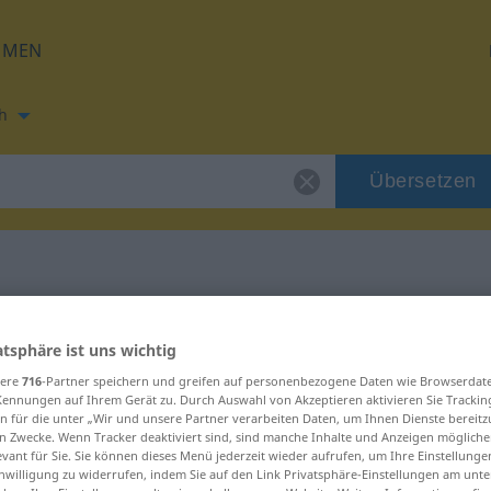
HMEN
h
Übersetzen
ung für "porös"
atsphäre ist uns wichtig
sere
716
-Partner speichern und greifen auf personenbezogene Daten wie Browserdat
ng
Kennungen auf Ihrem Gerät zu. Durch Auswahl von Akzeptieren aktivieren Sie Trackin
n für die unter „Wir und unsere Partner verarbeiten Daten, um Ihnen Dienste bereitz
n Zwecke. Wenn Tracker deaktiviert sind, sind manche Inhalte und Anzeigen mögliche
aftswort
evant für Sie. Sie können dieses Menü jederzeit wieder aufrufen, um Ihre Einstellung
inwilligung zu widerrufen, indem Sie auf den Link Privatsphäre-Einstellungen am unt