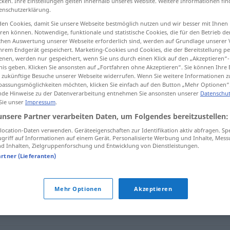
cken. Ihre Einstellungen gelten innerhalb unseres Website. Weitere Informationen fin
enschutzerklärung.
en Cookies, damit Sie unsere Webseite bestmöglich nutzen und wir besser mit Ihnen
en können. Notwendige, funktionale und statistische Cookies, die für den Betrieb d
ischen Auswertung unserer Webseite erforderlich sind, werden auf Grundlage unserer
tippen)
hrem Endgerät gespeichert. Marketing-Cookies und Cookies, die der Bereitstellung per
nen, werden nur gespeichert, wenn Sie uns durch einen Klick auf den „Akzeptieren“-
nis geben. Klicken Sie ansonsten auf „Fortfahren ohne Akzeptieren“. Sie können Ihre 
ür zukünftige Besuche unserer Webseite widerrufen. Wenn Sie weitere Informationen 
assungsmöglichkeiten möchten, klicken Sie einfach auf den Button „Mehr Optionen“
de Hinweise zu der Datenverarbeitung entnehmen Sie ansonsten unserer
Datenschut
 Sie unser
Impressum
.
porös
unsere Partner verarbeiten Daten, um Folgendes bereitzustellen:
ocation-Daten verwenden. Geräteeigenschaften zur Identifikation aktiv abfragen. Sp
griff auf Informationen auf einem Gerät. Personalisierte Werbung und Inhalte, Mes
 Inhalten, Zielgruppenforschung und Entwicklung von Dienstleistungen.
artner (Lieferanten)
Mehr Optionen
Akzeptieren