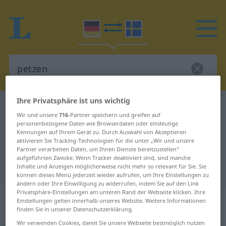
Ihre Privatsphäre ist uns wichtig
Deutsch-Schwedisch Wörterbuch
petzen
Wir und unsere
716
-Partner speichern und greifen auf
Deutsch-Schwedisch Übersetzung
personenbezogene Daten wie Browserdaten oder eindeutige
Kennungen auf Ihrem Gerät zu. Durch Auswahl von Akzeptieren
für "petzen"
aktivieren Sie Tracking-Technologien für die unter „Wir und unsere
Partner verarbeiten Daten, um Ihnen Dienste bereitzustellen“
aufgeführten Zwecke. Wenn Tracker deaktiviert sind, sind manche
Inhalte und Anzeigen möglicherweise nicht mehr so relevant für Sie. Sie
"petzen" Schwedisch Übersetzung
können dieses Menü jederzeit wieder aufrufen, um Ihre Einstellungen zu
ändern oder Ihre Einwilligung zu widerrufen, indem Sie auf den Link
Privatsphäre-Einstellungen am unteren Rand der Webseite klicken. Ihre
„petzen“
: intransitives Verb,
Einstellungen gelten innerhalb unseres Website. Weitere Informationen
finden Sie in unserer Datenschutzerklärung.
intransitives Zeitwort
Wir verwenden Cookies, damit Sie unsere Webseite bestmöglich nutzen