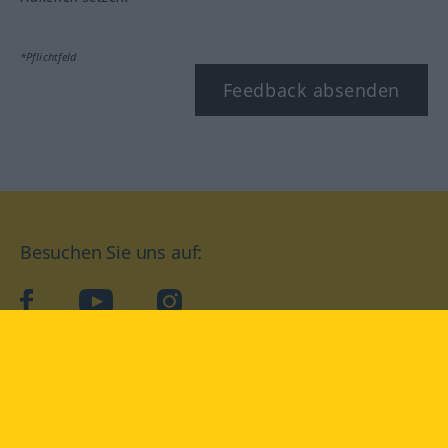
*Pflichtfeld
Feedback absenden
Besuchen Sie uns auf:
facebook
YouTube
Instagram
Langenscheidt