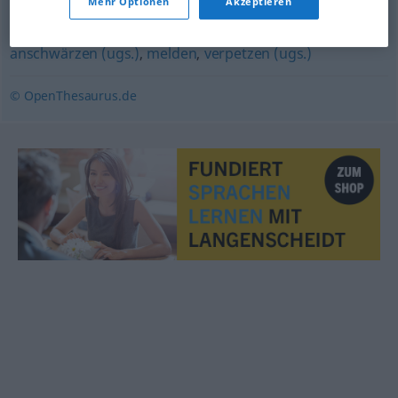
Mehr Optionen
Akzeptieren
anscheißen (derb)
,
weitergeben
,
verraten
,
denunzieren
,
anschwärzen (ugs.)
,
melden
,
verpetzen (ugs.)
© OpenThesaurus.de