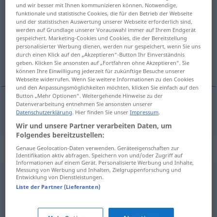
und wir besser mit Ihnen kommunizieren können. Notwendige,
petzen
v/i
UMG
funktionale und statistische Cookies, die für den Betrieb der Webseite
und der statistischen Auswertung unserer Webseite erforderlich sind,
Übersicht aller Übersetzungen
werden auf Grundlage unserer Vorauswahl immer auf Ihrem Endgerät
gespeichert. Marketing-Cookies und Cookies, die der Bereitstellung
(Für mehr Details die Übersetzung anklicken/antippen)
personalisierter Werbung dienen, werden nur gespeichert, wenn Sie uns
durch einen Klick auf den „Akzeptieren“-Button Ihr Einverständnis
skvallra
geben. Klicken Sie ansonsten auf „Fortfahren ohne Akzeptieren“. Sie
können Ihre Einwilligung jederzeit für zukünftige Besuche unserer
Webseite widerrufen. Wenn Sie weitere Informationen zu den Cookies
und den Anpassungsmöglichkeiten möchten, klicken Sie einfach auf den
Button „Mehr Optionen“. Weitergehende Hinweise zu der
Datenverarbeitung entnehmen Sie ansonsten unserer
Datenschutzerklärung
. Hier finden Sie unser
Impressum
.
skvallra
petzen
Wir und unsere Partner verarbeiten Daten, um
Folgendes bereitzustellen:
Synonyme für "petzen"
Genaue Geolocation-Daten verwenden. Geräteeigenschaften zur
Identifikation aktiv abfragen. Speichern von und/oder Zugriff auf
Informationen auf einem Gerät. Personalisierte Werbung und Inhalte,
Messung von Werbung und Inhalten, Zielgruppenforschung und
Entwicklung von Dienstleistungen.
kneifen
,
zwicken
Liste der Partner (Lieferanten)
verpetzen (ugs.)