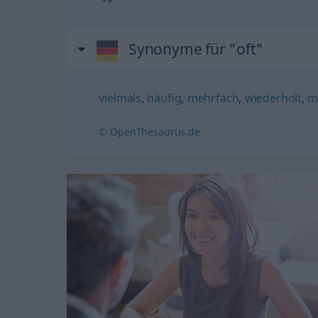
Synonyme für "oft"
vielmals
,
häufig
,
mehrfach
,
wiederholt
,
m
© OpenThesaurus.de