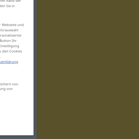
eren Rand der
den Sie in
er Webseite und
 Vorauswahl
sonalisierter
Button Ihr
Einwilligung
zu den Cookies
.
zerklärung
.
eichern von
sung von