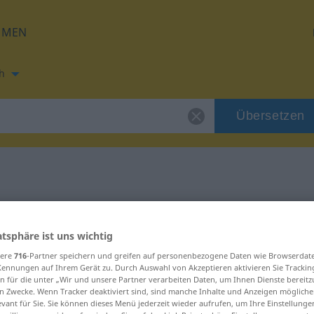
HMEN
h
Übersetzen
ng für "oft"
atsphäre ist uns wichtig
sere
716
-Partner speichern und greifen auf personenbezogene Daten wie Browserdat
Kennungen auf Ihrem Gerät zu. Durch Auswahl von Akzeptieren aktivieren Sie Trackin
n für die unter „Wir und unsere Partner verarbeiten Daten, um Ihnen Dienste bereitz
rt
n Zwecke. Wenn Tracker deaktiviert sind, sind manche Inhalte und Anzeigen mögliche
evant für Sie. Sie können dieses Menü jederzeit wieder aufrufen, um Ihre Einstellung