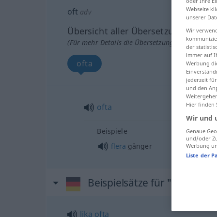
oder Ihre E
Webseite kli
oft
adv
unserer Dat
Übersicht aller Übersetzungen
Wir verwend
kommunizier
(Für mehr Details die Übersetzung anklicken/an
der statist
immer auf I
ofta
Werbung die
Einverständ
jederzeit f
und den Anp
Weitergehen
Hier finden
ofta
Wir und 
Beispiele
Genaue Geol
und/oder Zu
flera
gånger
Werbung und
Liste der P
Beispielsätze für "oft"
lika
ofta