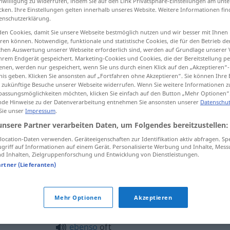
inwilligung zu widerrufen, indem Sie auf den Link Privatsphäre-Einstellungen am unt
cken. Ihre Einstellungen gelten innerhalb unseres Website. Weitere Informationen fin
enschutzerklärung.
en Cookies, damit Sie unsere Webseite bestmöglich nutzen und wir besser mit Ihnen
en können. Notwendige, funktionale und statistische Cookies, die für den Betrieb d
tippen)
ischen Auswertung unserer Webseite erforderlich sind, werden auf Grundlage unserer
hrem Endgerät gespeichert. Marketing-Cookies und Cookies, die der Bereitstellung per
nen, werden nur gespeichert, wenn Sie uns durch einen Klick auf den „Akzeptieren“-
nis geben. Klicken Sie ansonsten auf „Fortfahren ohne Akzeptieren“. Sie können Ihre 
ür zukünftige Besuche unserer Webseite widerrufen. Wenn Sie weitere Informationen 
assungsmöglichkeiten möchten, klicken Sie einfach auf den Button „Mehr Optionen“
de Hinweise zu der Datenverarbeitung entnehmen Sie ansonsten unserer
Datenschut
 Sie unser
Impressum
.
oft
unsere Partner verarbeiten Daten, um Folgendes bereitzustellen:
ocation-Daten verwenden. Geräteeigenschaften zur Identifikation aktiv abfragen. Sp
griff auf Informationen auf einem Gerät. Personalisierte Werbung und Inhalte, Mes
schon
oft
 Inhalten, Zielgruppenforschung und Entwicklung von Dienstleistungen.
artner (Lieferanten)
Mehr Optionen
Akzeptieren
ebenso
oft