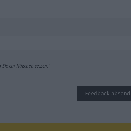
m Sie ein Häkchen setzen.*
Feedback absend