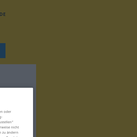
DE
en oder
g-
ustellen“
rweise nicht
en zu ändern