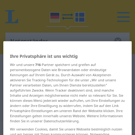
Ihre Privatsphäre ist uns wichtig
Deutsch-Schwedisch Wörterbuch
Notenständer
Wir und unsere
716
-Partner speichern und greifen auf
personenbezogene Daten wie Browserdaten oder eindeutige
Deutsch-Schwedisch Übersetzung
Kennungen auf Ihrem Gerät zu. Durch Auswahl von Akzeptieren
aktivieren Sie Tracking-Technologien für die unter „Wir und unsere
für "Notenständer"
Partner verarbeiten Daten, um Ihnen Dienste bereitzustellen“
aufgeführten Zwecke. Wenn Tracker deaktiviert sind, sind manche
Inhalte und Anzeigen möglicherweise nicht mehr so relevant für Sie. Sie
"Notenständer" Schwedisch
können dieses Menü jederzeit wieder aufrufen, um Ihre Einstellungen zu
ändern oder Ihre Einwilligung zu widerrufen, indem Sie auf den Link
Übersetzung
Privatsphäre-Einstellungen am unteren Rand der Webseite klicken. Ihre
Einstellungen gelten innerhalb unseres Website. Weitere Informationen
finden Sie in unserer Datenschutzerklärung.
„Notenständer“
: Maskulinum,
Wir verwenden Cookies, damit Sie unsere Webseite bestmöglich nutzen
und wir besser mit Ihnen kommunizieren können. Notwendige,