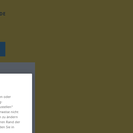
DE
en oder
g-
ustellen“
rweise nicht
en zu ändern
eren Rand der
den Sie in