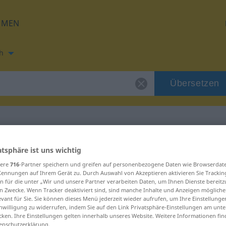
HMEN
h
Übersetzen
ung für "normen"
atsphäre ist uns wichtig
sere
716
-Partner speichern und greifen auf personenbezogene Daten wie Browserdat
Kennungen auf Ihrem Gerät zu. Durch Auswahl von Akzeptieren aktivieren Sie Trackin
zung
n für die unter „Wir und unsere Partner verarbeiten Daten, um Ihnen Dienste bereitz
n Zwecke. Wenn Tracker deaktiviert sind, sind manche Inhalte und Anzeigen mögliche
evant für Sie. Sie können dieses Menü jederzeit wieder aufrufen, um Ihre Einstellung
inwilligung zu widerrufen, indem Sie auf den Link Privatsphäre-Einstellungen am unt
, transitives Zeitwort
cken. Ihre Einstellungen gelten innerhalb unseres Website. Weitere Informationen fin
enschutzerklärung.