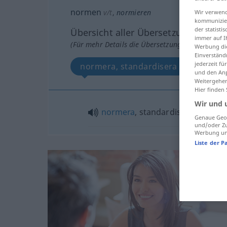
normen
v/t
,
normieren
Wir verwend
kommunizier
der statist
Übersicht aller Übersetzungen
immer auf I
(Für mehr Details die Übersetzung anklicken/an
Werbung die
Einverständ
jederzeit f
normera, standardisera
und den Anp
Weitergehen
Hier finden
Wir und 
normera
, standardisera
Genaue Geol
und/oder Zu
Werbung und
Liste der P