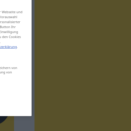
er Webseite und
 Vorauswahl
sonalisierter
Button Ihr
Einwilligung
zu den Cookies
.
zerklärung
.
eichern von
sung von