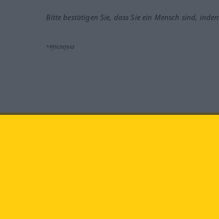
Bitte bestätigen Sie, dass Sie ein Mensch sind, inde
*Pflichtfeld
Besuchen Sie uns auf:
faceb
Langenscheidt