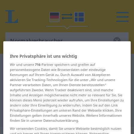
Ihre Privatsphäre ist uns wichtig
Deutsch-Schwedisch Wörterbuch
Wir und unsere
716
-Partner speichern und greifen auf
personenbezogene Daten wie Browserdaten oder eindeutige
Normalverbraucher
Kennungen auf Ihrem Gerät zu. Durch Auswahl von Akzeptieren
Deutsch-Schwedisch Übersetzung
aktivieren Sie Tracking-Technologien für die unter „Wir und unsere
Partner verarbeiten Daten, um Ihnen Dienste bereitzustellen“
für "Normalverbraucher"
aufgeführten Zwecke. Wenn Tracker deaktiviert sind, sind manche
Inhalte und Anzeigen möglicherweise nicht mehr so relevant für Sie. Sie
können dieses Menü jederzeit wieder aufrufen, um Ihre Einstellungen zu
ändern oder Ihre Einwilligung zu widerrufen, indem Sie auf den Link
"Normalverbraucher" Schwedisch
Privatsphäre-Einstellungen am unteren Rand der Webseite klicken. Ihre
Einstellungen gelten innerhalb unseres Website. Weitere Informationen
Übersetzung
finden Sie in unserer Datenschutzerklärung.
Wir verwenden Cookies, damit Sie unsere Webseite bestmöglich nutzen
und wir besser mit Ihnen kommunizieren können. Notwendige,