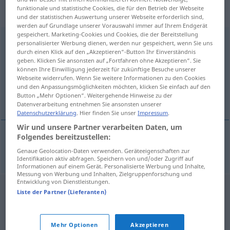
„Normalverbraucher“
: Maskulinum,
funktionale und statistische Cookies, die für den Betrieb der Webseite
männlich
und der statistischen Auswertung unserer Webseite erforderlich sind,
werden auf Grundlage unserer Vorauswahl immer auf Ihrem Endgerät
gespeichert. Marketing-Cookies und Cookies, die der Bereitstellung
Normalverbraucher
m
personalisierter Werbung dienen, werden nur gespeichert, wenn Sie uns
durch einen Klick auf den „Akzeptieren“-Button Ihr Einverständnis
Übersicht aller Übersetzungen
geben. Klicken Sie ansonsten auf „Fortfahren ohne Akzeptieren“. Sie
können Ihre Einwilligung jederzeit für zukünftige Besuche unserer
(Für mehr Details die Übersetzung anklicken/antippen)
Webseite widerrufen. Wenn Sie weitere Informationen zu den Cookies
und den Anpassungsmöglichkeiten möchten, klicken Sie einfach auf den
≈ genomsnittskonsument
Button „Mehr Optionen“. Weitergehende Hinweise zu der
Datenverarbeitung entnehmen Sie ansonsten unserer
Datenschutzerklärung
. Hier finden Sie unser
Impressum
.
Wir und unsere Partner verarbeiten Daten, um
Folgendes bereitzustellen:
≈ genomsnittskonsument
Normalverbraucher
Genaue Geolocation-Daten verwenden. Geräteeigenschaften zur
Identifikation aktiv abfragen. Speichern von und/oder Zugriff auf
Informationen auf einem Gerät. Personalisierte Werbung und Inhalte,
Messung von Werbung und Inhalten, Zielgruppenforschung und
Entwicklung von Dienstleistungen.
Liste der Partner (Lieferanten)
Mehr Optionen
Akzeptieren