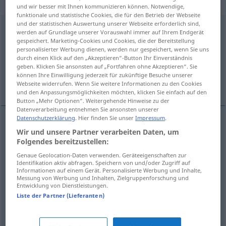
intransitives Zeitwort
und wir besser mit Ihnen kommunizieren können. Notwendige,
funktionale und statistische Cookies, die für den Betrieb der Webseite
und der statistischen Auswertung unserer Webseite erforderlich sind,
nachgehen
v/i
werden auf Grundlage unserer Vorauswahl immer auf Ihrem Endgerät
gespeichert. Marketing-Cookies und Cookies, die der Bereitstellung
Übersicht aller Übersetzungen
personalisierter Werbung dienen, werden nur gespeichert, wenn Sie uns
durch einen Klick auf den „Akzeptieren“-Button Ihr Einverständnis
(Für mehr Details die Übersetzung anklicken/antippen)
geben. Klicken Sie ansonsten auf „Fortfahren ohne Akzeptieren“. Sie
können Ihre Einwilligung jederzeit für zukünftige Besuche unserer
gå efter, följa, gå efter, undersöka, sköta
Webseite widerrufen. Wenn Sie weitere Informationen zu den Cookies
und den Anpassungsmöglichkeiten möchten, klicken Sie einfach auf den
Button „Mehr Optionen“. Weitergehende Hinweise zu der
Datenverarbeitung entnehmen Sie ansonsten unserer
Datenschutzerklärung
. Hier finden Sie unser
Impressum
.
Wir und unsere Partner verarbeiten Daten, um
gå
efter,
följa
(
jemandem
någon
)
nachgehen
Folgendes bereitzustellen:
Genaue Geolocation-Daten verwenden. Geräteeigenschaften zur
gå
efter
nachgehen
Uhr
Identifikation aktiv abfragen. Speichern von und/oder Zugriff auf
Informationen auf einem Gerät. Personalisierte Werbung und Inhalte,
Messung von Werbung und Inhalten, Zielgruppenforschung und
undersöka
nachgehen
untersuchen
Entwicklung von Dienstleistungen.
Liste der Partner (Lieferanten)
sköta
nachgehen
Arbeit