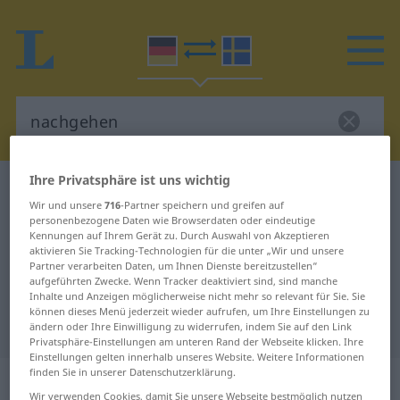
Ihre Privatsphäre ist uns wichtig
Deutsch-Schwedisch Wörterbuch
nachgehen
Wir und unsere
716
-Partner speichern und greifen auf
Deutsch-Schwedisch Übersetzung
personenbezogene Daten wie Browserdaten oder eindeutige
Kennungen auf Ihrem Gerät zu. Durch Auswahl von Akzeptieren
für "nachgehen"
aktivieren Sie Tracking-Technologien für die unter „Wir und unsere
Partner verarbeiten Daten, um Ihnen Dienste bereitzustellen“
aufgeführten Zwecke. Wenn Tracker deaktiviert sind, sind manche
"nachgehen" Schwedisch
Inhalte und Anzeigen möglicherweise nicht mehr so relevant für Sie. Sie
können dieses Menü jederzeit wieder aufrufen, um Ihre Einstellungen zu
Übersetzung
ändern oder Ihre Einwilligung zu widerrufen, indem Sie auf den Link
Privatsphäre-Einstellungen am unteren Rand der Webseite klicken. Ihre
Einstellungen gelten innerhalb unseres Website. Weitere Informationen
finden Sie in unserer Datenschutzerklärung.
„nachgehen“
: intransitives Verb,
Wir verwenden Cookies, damit Sie unsere Webseite bestmöglich nutzen