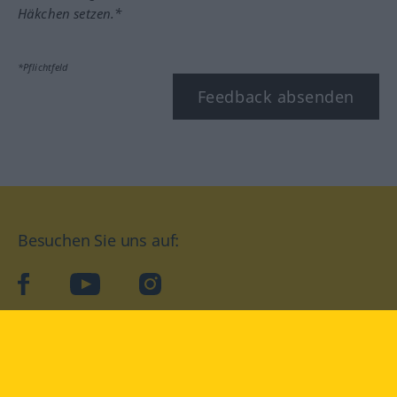
Häkchen setzen.*
*Pflichtfeld
Feedback absenden
Besuchen Sie uns auf:
facebook
YouTube
Instagram
Langenscheidt