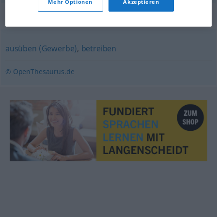
Mehr Optionen
Akzeptieren
Synonyme für "nachgehen"
ausüben (Gewerbe)
,
betreiben
© OpenThesaurus.de