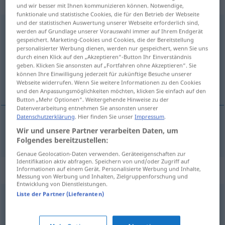
Umstandswort
und wir besser mit Ihnen kommunizieren können. Notwendige,
funktionale und statistische Cookies, die für den Betrieb der Webseite
und der statistischen Auswertung unserer Webseite erforderlich sind,
massenhaft
adv
werden auf Grundlage unserer Vorauswahl immer auf Ihrem Endgerät
gespeichert. Marketing-Cookies und Cookies, die der Bereitstellung
Übersicht aller Übersetzungen
personalisierter Werbung dienen, werden nur gespeichert, wenn Sie uns
durch einen Klick auf den „Akzeptieren“-Button Ihr Einverständnis
(Für mehr Details die Übersetzung anklicken/antippen)
geben. Klicken Sie ansonsten auf „Fortfahren ohne Akzeptieren“. Sie
können Ihre Einwilligung jederzeit für zukünftige Besuche unserer
massvis, i massor
Webseite widerrufen. Wenn Sie weitere Informationen zu den Cookies
und den Anpassungsmöglichkeiten möchten, klicken Sie einfach auf den
Button „Mehr Optionen“. Weitergehende Hinweise zu der
Datenverarbeitung entnehmen Sie ansonsten unserer
Datenschutzerklärung
. Hier finden Sie unser
Impressum
.
Wir und unsere Partner verarbeiten Daten, um
massvis
, i massor
massenhaft
Folgendes bereitzustellen:
Genaue Geolocation-Daten verwenden. Geräteeigenschaften zur
Identifikation aktiv abfragen. Speichern von und/oder Zugriff auf
Synonyme für "massenhaft"
Informationen auf einem Gerät. Personalisierte Werbung und Inhalte,
Messung von Werbung und Inhalten, Zielgruppenforschung und
Entwicklung von Dienstleistungen.
Liste der Partner (Lieferanten)
zahlreich
,
scharenweise