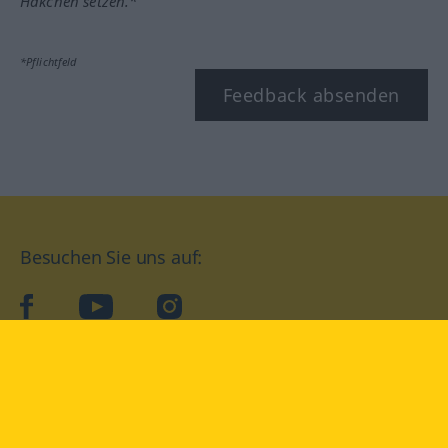
Häkchen setzen.*
*Pflichtfeld
Feedback absenden
Besuchen Sie uns auf:
facebook
YouTube
Instagram
Langenscheidt