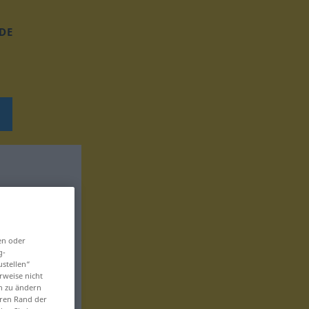
DE
en oder
g-
ustellen“
rweise nicht
en zu ändern
eren Rand der