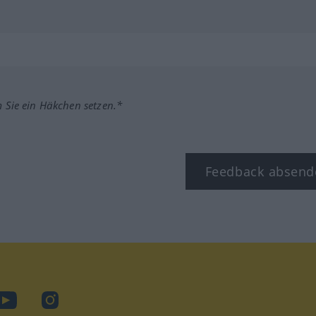
m Sie ein Häkchen setzen.*
Feedback absend
ook
YouTube
Instagram