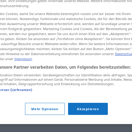
cken. Ihre Einstellungen gelten innerhalb unseres Website. Weitere Informationen fin
enschutzerklärung.
en Cookies, damit Sie unsere Webseite bestmöglich nutzen und wir besser mit Ihnen
en können. Notwendige, funktionale und statistische Cookies, die für den Betrieb d
ischen Auswertung unserer Webseite erforderlich sind, werden auf Grundlage unserer
tippen)
hrem Endgerät gespeichert. Marketing-Cookies und Cookies, die der Bereitstellung per
nen, werden nur gespeichert, wenn Sie uns durch einen Klick auf den „Akzeptieren“-
nis geben. Klicken Sie ansonsten auf „Fortfahren ohne Akzeptieren“. Sie können Ihre 
ür zukünftige Besuche unserer Webseite widerrufen. Wenn Sie weitere Informationen 
assungsmöglichkeiten möchten, klicken Sie einfach auf den Button „Mehr Optionen“
de Hinweise zu der Datenverarbeitung entnehmen Sie ansonsten unserer
Datenschut
 Sie unser
Impressum
.
Kennwort
a.
IT
unsere Partner verarbeiten Daten, um Folgendes bereitzustellen:
ocation-Daten verwenden. Geräteeigenschaften zur Identifikation aktiv abfragen. Sp
griff auf Informationen auf einem Gerät. Personalisierte Werbung und Inhalte, Mes
Kennwort
in Anzeige
 Inhalten, Zielgruppenforschung und Entwicklung von Dienstleistungen.
artner (Lieferanten)
Mehr Optionen
Akzeptieren