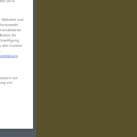
den Sie in
er Webseite und
 Vorauswahl
sonalisierter
Button Ihr
Einwilligung
zu den Cookies
.
zerklärung
.
eichern von
sung von