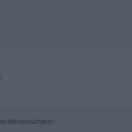
h?
ine Wörterbüchern?