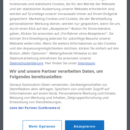
funktionale und statistische Cookies, die für den Betrieb der Webseite
Jagdschein
m
und der statistischen Auswertung unserer Webseite erforderlich sind,
werden auf Grundlage unserer Vorauswahl immer auf Ihrem Endgerät
gespeichert. Marketing-Cookies und Cookies, die der Bereitstellung
Übersicht aller Übersetzungen
personalisierter Werbung dienen, werden nur gespeichert, wenn Sie uns
(Für mehr Details die Übersetzung anklicken/antippen)
durch einen Klick auf den „Akzeptieren“-Button Ihr Einverständnis
geben. Klicken Sie ansonsten auf „Fortfahren ohne Akzeptieren“. Sie
können Ihre Einwilligung jederzeit für zukünftige Besuche unserer
jaktlicens
Webseite widerrufen. Wenn Sie weitere Informationen zu den Cookies
und den Anpassungsmöglichkeiten möchten, klicken Sie einfach auf den
Button „Mehr Optionen“. Weitergehende Hinweise zu der
Datenverarbeitung entnehmen Sie ansonsten unserer
Datenschutzerklärung
. Hier finden Sie unser
Impressum
.
jaktlicens
Jagdschein
Wir und unsere Partner verarbeiten Daten, um
Folgendes bereitzustellen:
Genaue Geolocation-Daten verwenden. Geräteeigenschaften zur
Identifikation aktiv abfragen. Speichern von und/oder Zugriff auf
Informationen auf einem Gerät. Personalisierte Werbung und Inhalte,
Messung von Werbung und Inhalten, Zielgruppenforschung und
Entwicklung von Dienstleistungen.
Liste der Partner (Lieferanten)
Mehr Optionen
Akzeptieren