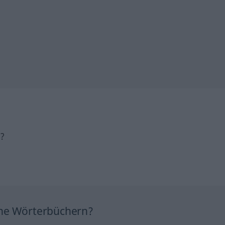
h?
ine Wörterbüchern?