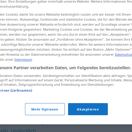
cken. Ihre Einstellungen gelten innerhalb unseres Website. Weitere Informationen fin
enschutzerklärung.
en Cookies, damit Sie unsere Webseite bestmöglich nutzen und wir besser mit Ihnen
en können. Notwendige, funktionale und statistische Cookies, die für den Betrieb d
ischen Auswertung unserer Webseite erforderlich sind, werden auf Grundlage unserer
tippen)
hrem Endgerät gespeichert. Marketing-Cookies und Cookies, die der Bereitstellung per
nen, werden nur gespeichert, wenn Sie uns durch einen Klick auf den „Akzeptieren“-
nis geben. Klicken Sie ansonsten auf „Fortfahren ohne Akzeptieren“. Sie können Ihre 
ür zukünftige Besuche unserer Webseite widerrufen. Wenn Sie weitere Informationen 
assungsmöglichkeiten möchten, klicken Sie einfach auf den Button „Mehr Optionen“
de Hinweise zu der Datenverarbeitung entnehmen Sie ansonsten unserer
Datenschut
 Sie unser
Impressum
.
jämmerlich
unsere Partner verarbeiten Daten, um Folgendes bereitzustellen:
ocation-Daten verwenden. Geräteeigenschaften zur Identifikation aktiv abfragen. Sp
griff auf Informationen auf einem Gerät. Personalisierte Werbung und Inhalte, Mes
 Inhalten, Zielgruppenforschung und Entwicklung von Dienstleistungen.
"
artner (Lieferanten)
ig (ugs.)
,
windig (ugs.)
,
lumpig (ugs.)
,
armselig
,
lausig (ugs.)
Mehr Optionen
Akzeptieren
genswert
,
heruntergekommen
,
bedauernswert
elig
,
unglücklich