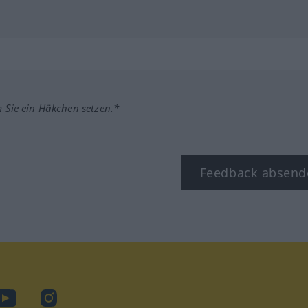
m Sie ein Häkchen setzen.*
Feedback absend
ook
YouTube
Instagram