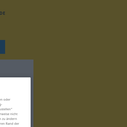
DE
en oder
g-
ustellen“
rweise nicht
en zu ändern
eren Rand der