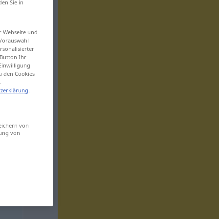
den Sie in
er Webseite und
 Vorauswahl
sonalisierter
Button Ihr
Einwilligung
zu den Cookies
.
zerklärung
.
eichern von
sung von