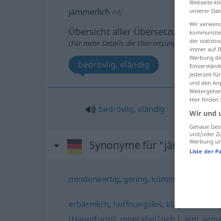
Webseite kli
jämmerlich
unserer Dat
adj
Wir verwend
Übersicht aller Übersetzungen
kommunizier
der statist
(Für mehr Details die Übersetzung anklicken/an
immer auf I
Werbung die
bedrövlig, eländig
Einverständ
jederzeit f
und den Anp
Weitergehen
Hier finden
bedrövlig
,
eländig
Wir und 
Genaue Geol
und/oder Zu
Werbung und
Synonyme für "jämmerlich
Liste der P
minderwertig
,
gering
,
kümmerlich
,
popel
erbärmlich
,
hoffnungslos
,
kläglich
,
bekla
(Hauptform)
,
miserabel (geh.)
,
arm
,
arms