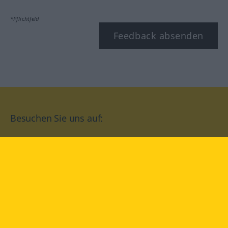
*Pflichtfeld
Feedback absenden
Besuchen Sie uns auf:
facebook
YouTube
Instagram
Langenscheidt