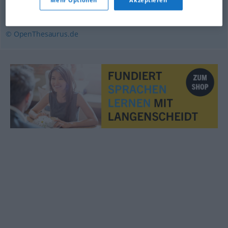
(ugs.)
© OpenThesaurus.de