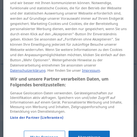
intransitives Zeitwort
und wir besser mit Ihnen kommunizieren können. Notwendige,
funktionale und statistische Cookies, die für den Betrieb der Webseite
und der statistischen Auswertung unserer Webseite erforderlich sind,
hinausgehen
v/i
<
akk
>
werden auf Grundlage unserer Vorauswahl immer auf Ihrem Endgerät
gespeichert. Marketing-Cookies und Cookies, die der Bereitstellung
Übersicht aller Übersetzungen
personalisierter Werbung dienen, werden nur gespeichert, wenn Sie uns
durch einen Klick auf den „Akzeptieren“-Button Ihr Einverständnis
(Für mehr Details die Übersetzung anklicken/antippen)
geben. Klicken Sie ansonsten auf „Fortfahren ohne Akzeptieren“. Sie
können Ihre Einwilligung jederzeit für zukünftige Besuche unserer
gå ut
Webseite widerrufen. Wenn Sie weitere Informationen zu den Cookies
und den Anpassungsmöglichkeiten möchten, klicken Sie einfach auf den
Button „Mehr Optionen“. Weitergehende Hinweise zu der
Datenverarbeitung entnehmen Sie ansonsten unserer
Datenschutzerklärung
. Hier finden Sie unser
Impressum
.
Wir und unsere Partner verarbeiten Daten, um
gå
ut
hinausgehen
Folgendes bereitzustellen:
Genaue Geolocation-Daten verwenden. Geräteeigenschaften zur
Identifikation aktiv abfragen. Speichern von und/oder Zugriff auf
Informationen auf einem Gerät. Personalisierte Werbung und Inhalte,
Messung von Werbung und Inhalten, Zielgruppenforschung und
Entwicklung von Dienstleistungen.
Synonyme für "hinausgehen"
Liste der Partner (Lieferanten)
übersteigen
,
überschreiten
,
(eine Grenze) knacken
Mehr Optionen
Akzeptieren