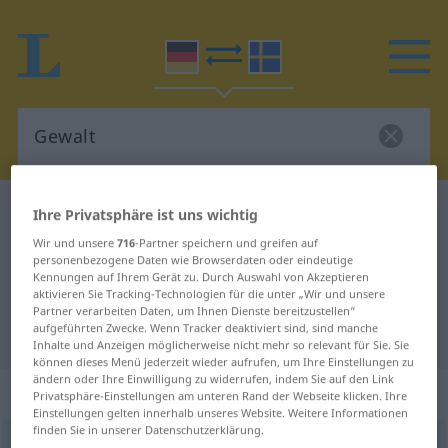
Deutsch-Schwedisch Wörterbuch
Gewalt
Ihre Privatsphäre ist uns wichtig
Deutsch-Schwedisch Übersetzung
Wir und unsere
716
-Partner speichern und greifen auf
personenbezogene Daten wie Browserdaten oder eindeutige
für "Gewalt"
Kennungen auf Ihrem Gerät zu. Durch Auswahl von Akzeptieren
aktivieren Sie Tracking-Technologien für die unter „Wir und unsere
Partner verarbeiten Daten, um Ihnen Dienste bereitzustellen“
aufgeführten Zwecke. Wenn Tracker deaktiviert sind, sind manche
"Gewalt" Schwedisch Übersetzung
Inhalte und Anzeigen möglicherweise nicht mehr so relevant für Sie. Sie
können dieses Menü jederzeit wieder aufrufen, um Ihre Einstellungen zu
ändern oder Ihre Einwilligung zu widerrufen, indem Sie auf den Link
„Gewalt“
: Femininum, weiblich
Privatsphäre-Einstellungen am unteren Rand der Webseite klicken. Ihre
Einstellungen gelten innerhalb unseres Website. Weitere Informationen
finden Sie in unserer Datenschutzerklärung.
Gewalt
f