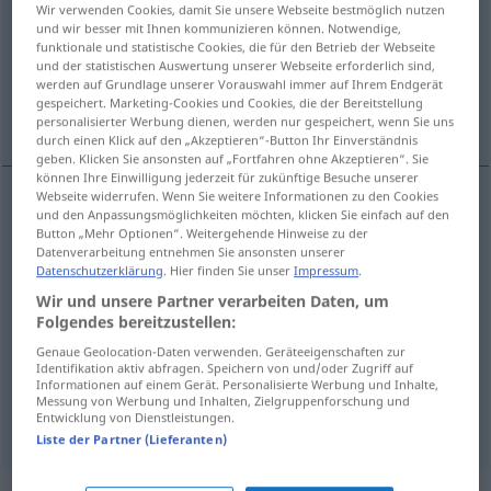
Wir verwenden Cookies, damit Sie unsere Webseite bestmöglich nutzen
und wir besser mit Ihnen kommunizieren können. Notwendige,
Übersicht aller Übersetzungen
funktionale und statistische Cookies, die für den Betrieb der Webseite
und der statistischen Auswertung unserer Webseite erforderlich sind,
(Für mehr Details die Übersetzung anklicken/antippen)
werden auf Grundlage unserer Vorauswahl immer auf Ihrem Endgerät
gespeichert. Marketing-Cookies und Cookies, die der Bereitstellung
våld, makt, välde, myndighet
personalisierter Werbung dienen, werden nur gespeichert, wenn Sie uns
durch einen Klick auf den „Akzeptieren“-Button Ihr Einverständnis
geben. Klicken Sie ansonsten auf „Fortfahren ohne Akzeptieren“. Sie
können Ihre Einwilligung jederzeit für zukünftige Besuche unserer
Webseite widerrufen. Wenn Sie weitere Informationen zu den Cookies
und den Anpassungsmöglichkeiten möchten, klicken Sie einfach auf den
våld
n
Gewalt
Button „Mehr Optionen“. Weitergehende Hinweise zu der
Datenverarbeitung entnehmen Sie ansonsten unserer
Datenschutzerklärung
. Hier finden Sie unser
Impressum
.
makt
Gewalt
Macht
Wir und unsere Partner verarbeiten Daten, um
Folgendes bereitzustellen:
välde
n
Gewalt
Obrigkeit, Autorität
Genaue Geolocation-Daten verwenden. Geräteeigenschaften zur
Identifikation aktiv abfragen. Speichern von und/oder Zugriff auf
myndighet
Gewalt
Obrigkeit, Autorität
Informationen auf einem Gerät. Personalisierte Werbung und Inhalte,
Messung von Werbung und Inhalten, Zielgruppenforschung und
Entwicklung von Dienstleistungen.
Liste der Partner (Lieferanten)