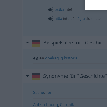
bråka
inte!
hitta
inte på
några
dumheter!
Beispielsätze für "Geschich
en
obehaglig
historia
Synonyme für "Geschichte
Sache
,
Teil
Aufzeichnung
,
Chronik