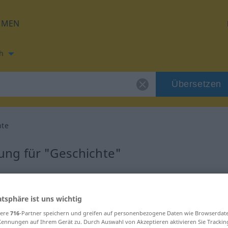
HMEN
h
Übersetzen
hte
ng für "Geschichte"
setzung
atsphäre ist uns wichtig
eiblich
sere
716
-Partner speichern und greifen auf personenbezogene Daten wie Browserdat
Kennungen auf Ihrem Gerät zu. Durch Auswahl von Akzeptieren aktivieren Sie Trackin