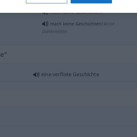
IRON
mach keine Geschichten!
mach keine Geschichten!
keine
Dummheiten
te"
eine verflixte Geschichte
"