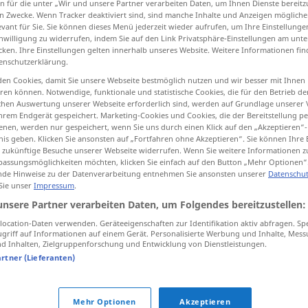
n für die unter „Wir und unsere Partner verarbeiten Daten, um Ihnen Dienste bereitz
n Zwecke. Wenn Tracker deaktiviert sind, sind manche Inhalte und Anzeigen mögliche
evant für Sie. Sie können dieses Menü jederzeit wieder aufrufen, um Ihre Einstellung
inwilligung zu widerrufen, indem Sie auf den Link Privatsphäre-Einstellungen am unt
cken. Ihre Einstellungen gelten innerhalb unseres Website. Weitere Informationen fin
tippen)
enschutzerklärung.
en Cookies, damit Sie unsere Webseite bestmöglich nutzen und wir besser mit Ihnen
en können. Notwendige, funktionale und statistische Cookies, die für den Betrieb d
ischen Auswertung unserer Webseite erforderlich sind, werden auf Grundlage unserer
hrem Endgerät gespeichert. Marketing-Cookies und Cookies, die der Bereitstellung per
nen, werden nur gespeichert, wenn Sie uns durch einen Klick auf den „Akzeptieren“-
nis geben. Klicken Sie ansonsten auf „Fortfahren ohne Akzeptieren“. Sie können Ihre 
Geschichte
ür zukünftige Besuche unserer Webseite widerrufen. Wenn Sie weitere Informationen 
assungsmöglichkeiten möchten, klicken Sie einfach auf den Button „Mehr Optionen“
de Hinweise zu der Datenverarbeitung entnehmen Sie ansonsten unserer
Datenschut
 Sie unser
Impressum
.
Geschichte
Erzählung
unsere Partner verarbeiten Daten, um Folgendes bereitzustellen:
ocation-Daten verwenden. Geräteeigenschaften zur Identifikation aktiv abfragen. Sp
griff auf Informationen auf einem Gerät. Personalisierte Werbung und Inhalte, Mes
Geschichte
Angelegenheit
 Inhalten, Zielgruppenforschung und Entwicklung von Dienstleistungen.
artner (Lieferanten)
das ist eine schöne Geschichte!
Mehr Optionen
Akzeptieren