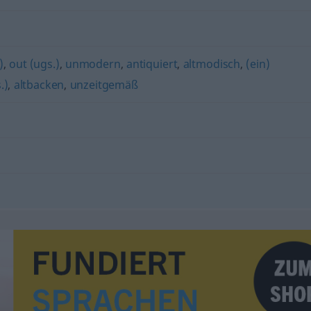
)
,
out (ugs.)
,
unmodern
,
antiquiert
,
altmodisch
,
(ein)
.)
,
altbacken
,
unzeitgemäß