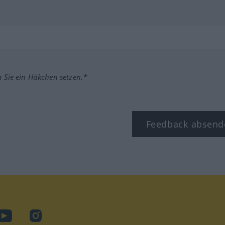
m Sie ein Häkchen setzen.*
Feedback absend
ook
YouTube
Instagram