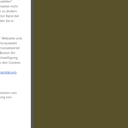
ustellen“
rweise nicht
en zu ändern
eren Rand der
den Sie in
er Webseite und
 Vorauswahl
sonalisierter
Button Ihr
Einwilligung
zu den Cookies
.
zerklärung
.
eichern von
sung von