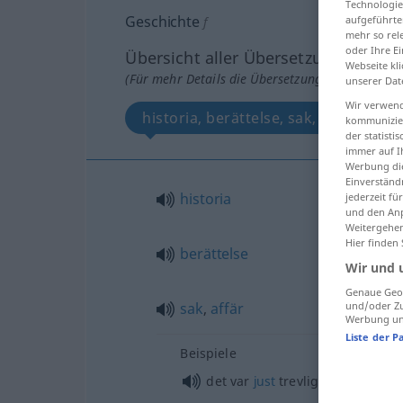
Technologie
Geschichte
aufgeführte
f
mehr so rel
oder Ihre E
Übersicht aller Übersetzungen
Webseite kli
(Für mehr Details die Übersetzung anklicken/an
unserer Dat
Wir verwend
historia, berättelse, sak, affär
kommunizier
der statist
immer auf I
Werbung die
Einverständ
historia
jederzeit f
und den Anp
Weitergehen
Hier finden
berättelse
Wir und 
Genaue Geol
und/oder Zu
sak
,
affär
Werbung und
Liste der P
Beispiele
det var
just
trevligt!