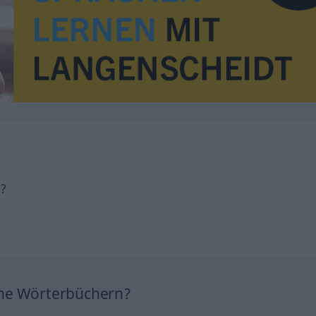
h?
ine Wörterbüchern?