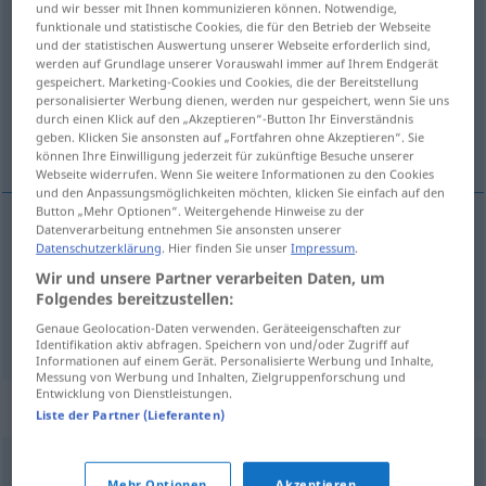
und wir besser mit Ihnen kommunizieren können. Notwendige,
genehm
adj
funktionale und statistische Cookies, die für den Betrieb der Webseite
und der statistischen Auswertung unserer Webseite erforderlich sind,
werden auf Grundlage unserer Vorauswahl immer auf Ihrem Endgerät
Übersicht aller Übersetzungen
gespeichert. Marketing-Cookies und Cookies, die der Bereitstellung
(Für mehr Details die Übersetzung anklicken/antippen)
personalisierter Werbung dienen, werden nur gespeichert, wenn Sie uns
durch einen Klick auf den „Akzeptieren“-Button Ihr Einverständnis
geben. Klicken Sie ansonsten auf „Fortfahren ohne Akzeptieren“. Sie
passa någon
können Ihre Einwilligung jederzeit für zukünftige Besuche unserer
Webseite widerrufen. Wenn Sie weitere Informationen zu den Cookies
und den Anpassungsmöglichkeiten möchten, klicken Sie einfach auf den
Button „Mehr Optionen“. Weitergehende Hinweise zu der
Datenverarbeitung entnehmen Sie ansonsten unserer
Beispiele
Datenschutzerklärung
. Hier finden Sie unser
Impressum
.
jemandem genehm
sein
Wir und unsere Partner verarbeiten Daten, um
Folgendes bereitzustellen:
passa
någon
Genaue Geolocation-Daten verwenden. Geräteeigenschaften zur
Identifikation aktiv abfragen. Speichern von und/oder Zugriff auf
Informationen auf einem Gerät. Personalisierte Werbung und Inhalte,
Messung von Werbung und Inhalten, Zielgruppenforschung und
Entwicklung von Dienstleistungen.
Synonyme für "genehm"
Liste der Partner (Lieferanten)
zusagen
,
gefällig (sein)
,
passend
,
recht
,
passen
Mehr Optionen
Akzeptieren