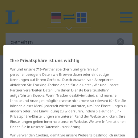
Ihre Privatsphäre ist uns wichtig
Deutsch-Schwedisch Wörterbuch
genehm
Wir und unsere
716
-Partner speichern und greifen auf
Deutsch-Schwedisch Übersetzung
personenbezogene Daten wie Browserdaten oder eindeutige
Kennungen auf Ihrem Gerät zu. Durch Auswahl von Akzeptieren
für "genehm"
aktivieren Sie Tracking-Technologien für die unter „Wir und unsere
Partner verarbeiten Daten, um Ihnen Dienste bereitzustellen“
aufgeführten Zwecke. Wenn Tracker deaktiviert sind, sind manche
Inhalte und Anzeigen möglicherweise nicht mehr so relevant für Sie. Sie
"genehm" Schwedisch Übersetzung
können dieses Menü jederzeit wieder aufrufen, um Ihre Einstellungen zu
ändern oder Ihre Einwilligung zu widerrufen, indem Sie auf den Link
Privatsphäre-Einstellungen am unteren Rand der Webseite klicken. Ihre
„genehm“
: Adjektiv,
Einstellungen gelten innerhalb unseres Website. Weitere Informationen
finden Sie in unserer Datenschutzerklärung.
Eigenschaftswort
Wir verwenden Cookies, damit Sie unsere Webseite bestmöglich nutzen