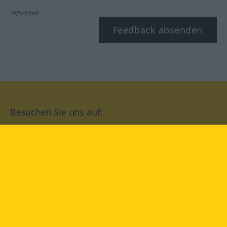
*Pflichtfeld
Feedback absenden
Besuchen Sie uns auf:
facebook
YouTube
Instagram
Langenscheidt