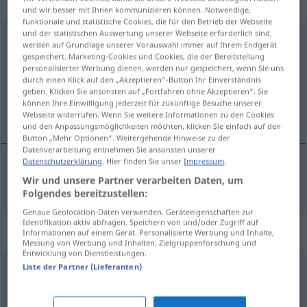
transitives Zeitwort
und wir besser mit Ihnen kommunizieren können. Notwendige,
funktionale und statistische Cookies, die für den Betrieb der Webseite
und der statistischen Auswertung unserer Webseite erforderlich sind,
erlangen
v/t
werden auf Grundlage unserer Vorauswahl immer auf Ihrem Endgerät
gespeichert. Marketing-Cookies und Cookies, die der Bereitstellung
Übersicht aller Übersetzungen
personalisierter Werbung dienen, werden nur gespeichert, wenn Sie uns
durch einen Klick auf den „Akzeptieren“-Button Ihr Einverständnis
(Für mehr Details die Übersetzung anklicken/antippen)
geben. Klicken Sie ansonsten auf „Fortfahren ohne Akzeptieren“. Sie
können Ihre Einwilligung jederzeit für zukünftige Besuche unserer
få, nå
Webseite widerrufen. Wenn Sie weitere Informationen zu den Cookies
und den Anpassungsmöglichkeiten möchten, klicken Sie einfach auf den
Button „Mehr Optionen“. Weitergehende Hinweise zu der
Datenverarbeitung entnehmen Sie ansonsten unserer
Datenschutzerklärung
. Hier finden Sie unser
Impressum
.
Wir und unsere Partner verarbeiten Daten, um
få, (upp)nå
erlangen
Folgendes bereitzustellen:
Genaue Geolocation-Daten verwenden. Geräteeigenschaften zur
Identifikation aktiv abfragen. Speichern von und/oder Zugriff auf
Synonyme für "erlangen"
Informationen auf einem Gerät. Personalisierte Werbung und Inhalte,
Messung von Werbung und Inhalten, Zielgruppenforschung und
Entwicklung von Dienstleistungen.
Liste der Partner (Lieferanten)
schaffen
,
erreichen (Hauptform)
,
gewinnen
,
erringen
,
erzielen