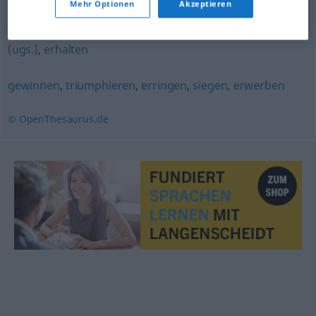
Mehr Optionen
Akzeptieren
beziehen
,
bekommen
,
abbekommen (ugs.)
,
kriegen
(ugs.)
,
erhalten
gewinnen
,
triumphieren
,
erringen
,
siegen
,
erwerben
© OpenThesaurus.de