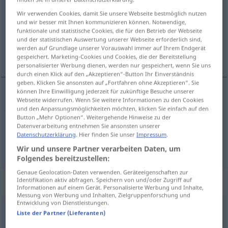
Wir verwenden Cookies, damit Sie unsere Webseite bestmöglich nutzen
Übersicht aller Übersetzungen
und wir besser mit Ihnen kommunizieren können. Notwendige,
(Für mehr Details die Übersetzung anklicken/antippen)
funktionale und statistische Cookies, die für den Betrieb der Webseite
und der statistischen Auswertung unserer Webseite erforderlich sind,
werden auf Grundlage unserer Vorauswahl immer auf Ihrem Endgerät
jämn, slät
gespeichert. Marketing-Cookies und Cookies, die der Bereitstellung
personalisierter Werbung dienen, werden nur gespeichert, wenn Sie uns
durch einen Klick auf den „Akzeptieren“-Button Ihr Einverständnis
geben. Klicken Sie ansonsten auf „Fortfahren ohne Akzeptieren“. Sie
können Ihre Einwilligung jederzeit für zukünftige Besuche unserer
Webseite widerrufen. Wenn Sie weitere Informationen zu den Cookies
jämn
eben
und den Anpassungsmöglichkeiten möchten, klicken Sie einfach auf den
Button „Mehr Optionen“. Weitergehende Hinweise zu der
Datenverarbeitung entnehmen Sie ansonsten unserer
slät
eben
glatt
Datenschutzerklärung
. Hier finden Sie unser
Impressum
.
Wir und unsere Partner verarbeiten Daten, um
Folgendes bereitzustellen:
Genaue Geolocation-Daten verwenden. Geräteeigenschaften zur
„eben“
: Adverb, Umstandswort
Identifikation aktiv abfragen. Speichern von und/oder Zugriff auf
Informationen auf einem Gerät. Personalisierte Werbung und Inhalte,
Messung von Werbung und Inhalten, Zielgruppenforschung und
Entwicklung von Dienstleistungen.
eben
adv
Liste der Partner (Lieferanten)