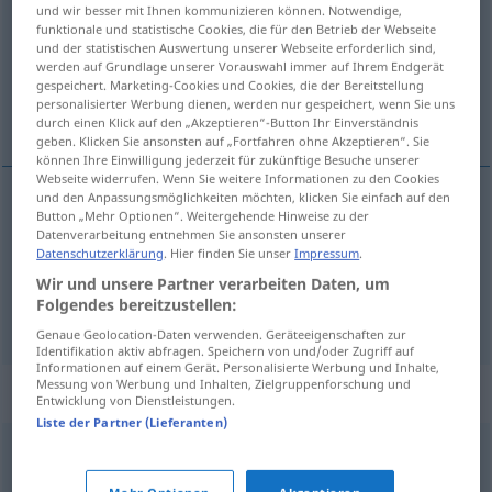
und wir besser mit Ihnen kommunizieren können. Notwendige,
funktionale und statistische Cookies, die für den Betrieb der Webseite
Übersicht aller Übersetzungen
und der statistischen Auswertung unserer Webseite erforderlich sind,
(Für mehr Details die Übersetzung anklicken/antippen)
werden auf Grundlage unserer Vorauswahl immer auf Ihrem Endgerät
gespeichert. Marketing-Cookies und Cookies, die der Bereitstellung
personalisierter Werbung dienen, werden nur gespeichert, wenn Sie uns
lock, bokpärm
durch einen Klick auf den „Akzeptieren“-Button Ihr Einverständnis
geben. Klicken Sie ansonsten auf „Fortfahren ohne Akzeptieren“. Sie
können Ihre Einwilligung jederzeit für zukünftige Besuche unserer
Webseite widerrufen. Wenn Sie weitere Informationen zu den Cookies
und den Anpassungsmöglichkeiten möchten, klicken Sie einfach auf den
Button „Mehr Optionen“. Weitergehende Hinweise zu der
lock
n
Deckel
Datenverarbeitung entnehmen Sie ansonsten unserer
Datenschutzerklärung
. Hier finden Sie unser
Impressum
.
(bok)pärm
Deckel
Buchhülle
Wir und unsere Partner verarbeiten Daten, um
Folgendes bereitzustellen:
Genaue Geolocation-Daten verwenden. Geräteeigenschaften zur
Identifikation aktiv abfragen. Speichern von und/oder Zugriff auf
Informationen auf einem Gerät. Personalisierte Werbung und Inhalte,
Messung von Werbung und Inhalten, Zielgruppenforschung und
Synonyme für "Deckel"
Entwicklung von Dienstleistungen.
Liste der Partner (Lieferanten)
Verschluss
,
Klappe