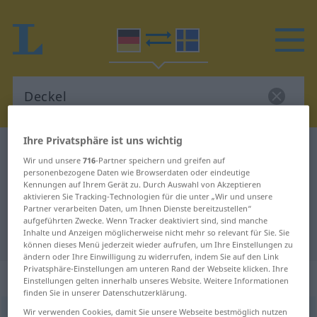
Ihre Privatsphäre ist uns wichtig
Deutsch-Schwedisch Wörterbuch
Deckel
Wir und unsere
716
-Partner speichern und greifen auf
Deutsch-Schwedisch Übersetzung
personenbezogene Daten wie Browserdaten oder eindeutige
Kennungen auf Ihrem Gerät zu. Durch Auswahl von Akzeptieren
für "Deckel"
aktivieren Sie Tracking-Technologien für die unter „Wir und unsere
Partner verarbeiten Daten, um Ihnen Dienste bereitzustellen“
aufgeführten Zwecke. Wenn Tracker deaktiviert sind, sind manche
Inhalte und Anzeigen möglicherweise nicht mehr so relevant für Sie. Sie
"Deckel" Schwedisch Übersetzung
können dieses Menü jederzeit wieder aufrufen, um Ihre Einstellungen zu
ändern oder Ihre Einwilligung zu widerrufen, indem Sie auf den Link
Privatsphäre-Einstellungen am unteren Rand der Webseite klicken. Ihre
„Deckel“
: Maskulinum, männlich
Einstellungen gelten innerhalb unseres Website. Weitere Informationen
finden Sie in unserer Datenschutzerklärung.
Wir verwenden Cookies, damit Sie unsere Webseite bestmöglich nutzen
Deckel
m