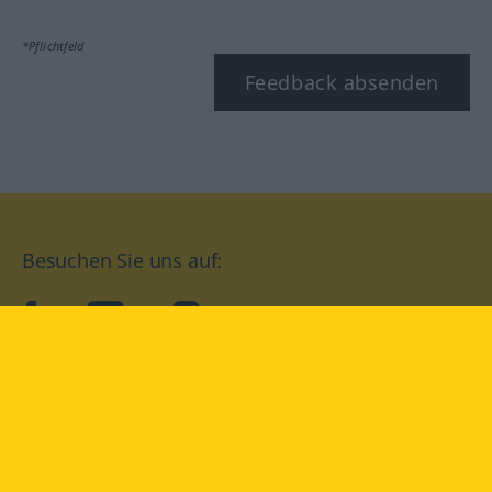
*Pflichtfeld
Feedback absenden
Besuchen Sie uns auf:
facebook
YouTube
Instagram
Langenscheidt