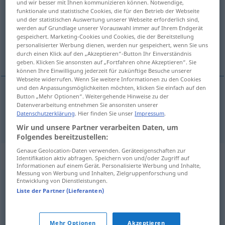
und wir besser mit Ihnen kommunizieren können. Notwendige,
funktionale und statistische Cookies, die für den Betrieb der Webseite
Übersicht aller Übersetzungen
und der statistischen Auswertung unserer Webseite erforderlich sind,
werden auf Grundlage unserer Vorauswahl immer auf Ihrem Endgerät
(Für mehr Details die Übersetzung anklicken/antippen)
gespeichert. Marketing-Cookies und Cookies, die der Bereitstellung
personalisierter Werbung dienen, werden nur gespeichert, wenn Sie uns
tak
durch einen Klick auf den „Akzeptieren“-Button Ihr Einverständnis
geben. Klicken Sie ansonsten auf „Fortfahren ohne Akzeptieren“. Sie
können Ihre Einwilligung jederzeit für zukünftige Besuche unserer
Webseite widerrufen. Wenn Sie weitere Informationen zu den Cookies
und den Anpassungsmöglichkeiten möchten, klicken Sie einfach auf den
Button „Mehr Optionen“. Weitergehende Hinweise zu der
tak
n
Dach
Datenverarbeitung entnehmen Sie ansonsten unserer
Datenschutzerklärung
. Hier finden Sie unser
Impressum
.
Wir und unsere Partner verarbeiten Daten, um
Folgendes bereitzustellen:
Genaue Geolocation-Daten verwenden. Geräteeigenschaften zur
Synonyme für "Dach"
Identifikation aktiv abfragen. Speichern von und/oder Zugriff auf
Informationen auf einem Gerät. Personalisierte Werbung und Inhalte,
Messung von Werbung und Inhalten, Zielgruppenforschung und
Entwicklung von Dienstleistungen.
Gewölbe
,
Kuppel
Liste der Partner (Lieferanten)
© OpenThesaurus.de
Mehr Optionen
Akzeptieren