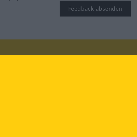
Feedback absenden
Besuchen Sie uns auf:
facebook
YouTube
Instagram
Langenscheidt
NUTZUNGSBEDINGUNGEN