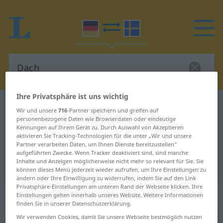
Ihre Privatsphäre ist uns wichtig
Deutsch-Schwedisch Wörterbuch
Dach
Wir und unsere
716
-Partner speichern und greifen auf
Deutsch-Schwedisch Übersetzung
personenbezogene Daten wie Browserdaten oder eindeutige
Kennungen auf Ihrem Gerät zu. Durch Auswahl von Akzeptieren
für "Dach"
aktivieren Sie Tracking-Technologien für die unter „Wir und unsere
Partner verarbeiten Daten, um Ihnen Dienste bereitzustellen“
aufgeführten Zwecke. Wenn Tracker deaktiviert sind, sind manche
Inhalte und Anzeigen möglicherweise nicht mehr so relevant für Sie. Sie
"Dach" Schwedisch Übersetzung
können dieses Menü jederzeit wieder aufrufen, um Ihre Einstellungen zu
ändern oder Ihre Einwilligung zu widerrufen, indem Sie auf den Link
Privatsphäre-Einstellungen am unteren Rand der Webseite klicken. Ihre
„Dach“
: Neutrum, sächlich
Einstellungen gelten innerhalb unseres Website. Weitere Informationen
finden Sie in unserer Datenschutzerklärung.
Wir verwenden Cookies, damit Sie unsere Webseite bestmöglich nutzen
Dach
n