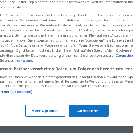
cken. Ihre Einstellungen gelten innerhalb unseres Website. Weitere Informationen fin
enschutzerklärung.
en Cookies, damit Sie unsere Webseite bestmöglich nutzen und wir besser mit Ihnen
en können. Notwendige, funktionale und statistische Cookies, die für den Betrieb d
ischen Auswertung unserer Webseite erforderlich sind, werden auf Grundlage unserer
tippen)
hrem Endgerät gespeichert. Marketing-Cookies und Cookies, die der Bereitstellung per
nen, werden nur gespeichert, wenn Sie uns durch einen Klick auf den „Akzeptieren“-
nis geben. Klicken Sie ansonsten auf „Fortfahren ohne Akzeptieren“. Sie können Ihre 
ür zukünftige Besuche unserer Webseite widerrufen. Wenn Sie weitere Informationen 
assungsmöglichkeiten möchten, klicken Sie einfach auf den Button „Mehr Optionen“
de Hinweise zu der Datenverarbeitung entnehmen Sie ansonsten unserer
Datenschut
 Sie unser
Impressum
.
bündeln
unsere Partner verarbeiten Daten, um Folgendes bereitzustellen:
ocation-Daten verwenden. Geräteeigenschaften zur Identifikation aktiv abfragen. Sp
griff auf Informationen auf einem Gerät. Personalisierte Werbung und Inhalte, Mes
 Inhalten, Zielgruppenforschung und Entwicklung von Dienstleistungen.
artner (Lieferanten)
Mehr Optionen
Akzeptieren