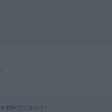
h?
ine Wörterbüchern?