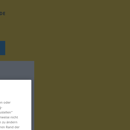
DE
en oder
g-
ustellen“
rweise nicht
en zu ändern
eren Rand der