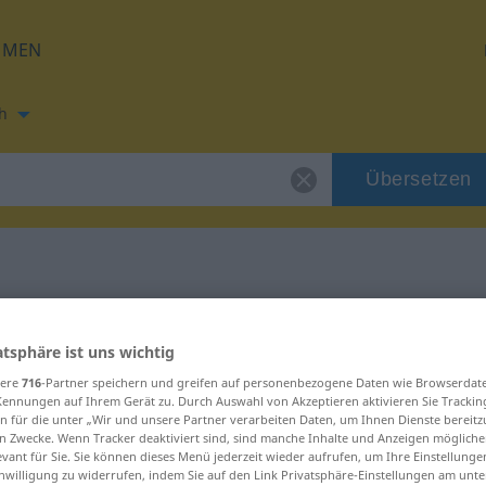
HMEN
h
Übersetzen
ung für "bündeln"
atsphäre ist uns wichtig
tzung
sere
716
-Partner speichern und greifen auf personenbezogene Daten wie Browserdat
Kennungen auf Ihrem Gerät zu. Durch Auswahl von Akzeptieren aktivieren Sie Trackin
n für die unter „Wir und unsere Partner verarbeiten Daten, um Ihnen Dienste bereitz
n Zwecke. Wenn Tracker deaktiviert sind, sind manche Inhalte und Anzeigen mögliche
, transitives Zeitwort
evant für Sie. Sie können dieses Menü jederzeit wieder aufrufen, um Ihre Einstellung
inwilligung zu widerrufen, indem Sie auf den Link Privatsphäre-Einstellungen am unt