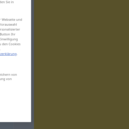
den Sie in
er Webseite und
 Vorauswahl
sonalisierter
Button Ihr
Einwilligung
zu den Cookies
.
zerklärung
.
eichern von
sung von