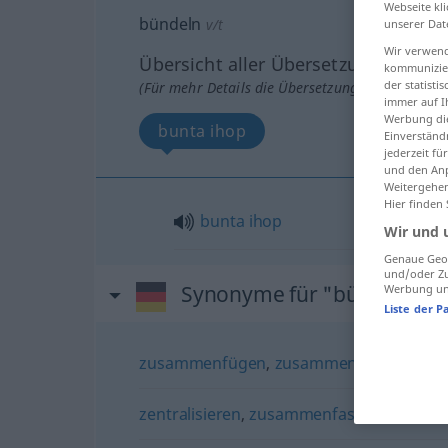
Webseite kli
bündeln
v/t
unserer Dat
Wir verwend
Übersicht aller Übersetzungen
kommunizier
der statist
(Für mehr Details die Übersetzung anklicken/an
immer auf I
Werbung die
bunta ihop
Einverständ
jederzeit f
und den Anp
Weitergehen
Hier finden
bunta
ihop
Wir und 
Genaue Geol
und/oder Zu
Synonyme für "bündeln"
Werbung und
Liste der P
zusammenfügen
,
zusammenbinden
zentralisieren
,
zusammenfassen