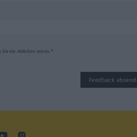
m Sie ein Häkchen setzen.*
Feedback absend
ook
YouTube
Instagram