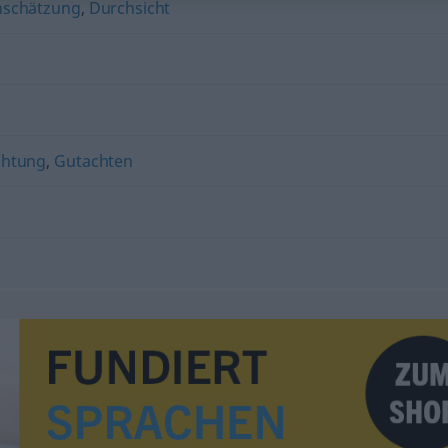
nschätzung
,
Durchsicht
chtung
,
Gutachten