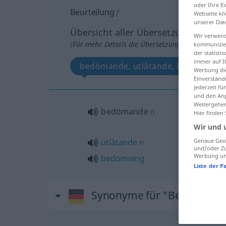
oder Ihre E
Beurteilung
f
Webseite kli
unserer Dat
Übersicht aller Übersetzungen
Wir verwend
(Für mehr Details die Übersetzung anklicken/an
kommunizier
der statist
immer auf I
bedömande, utlåtande, bedömning
Werbung die
Einverständ
jederzeit f
und den Anp
Weitergehen
bedömande
n
Hier finden
Wir und 
Genaue Geol
utlåtande
n
und/oder Zu
Werbung und
bedömning
Liste der P
Synonyme für "Beurteilung