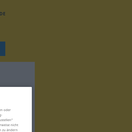
DE
en oder
g-
ustellen“
rweise nicht
en zu ändern