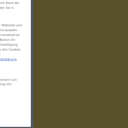
eren Rand der
den Sie in
er Webseite und
 Vorauswahl
sonalisierter
Button Ihr
Einwilligung
zu den Cookies
.
zerklärung
.
eichern von
sung von