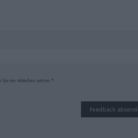
m Sie ein Häkchen setzen.*
Feedback absend