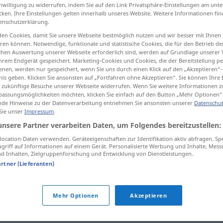
inwilligung zu widerrufen, indem Sie auf den Link Privatsphäre-Einstellungen am unt
cken. Ihre Einstellungen gelten innerhalb unseres Website. Weitere Informationen fin
enschutzerklärung.
en Cookies, damit Sie unsere Webseite bestmöglich nutzen und wir besser mit Ihnen
tippen)
en können. Notwendige, funktionale und statistische Cookies, die für den Betrieb d
ischen Auswertung unserer Webseite erforderlich sind, werden auf Grundlage unserer
hrem Endgerät gespeichert. Marketing-Cookies und Cookies, die der Bereitstellung per
nen, werden nur gespeichert, wenn Sie uns durch einen Klick auf den „Akzeptieren“-
nis geben. Klicken Sie ansonsten auf „Fortfahren ohne Akzeptieren“. Sie können Ihre 
ür zukünftige Besuche unserer Webseite widerrufen. Wenn Sie weitere Informationen 
assungsmöglichkeiten möchten, klicken Sie einfach auf den Button „Mehr Optionen“
de Hinweise zu der Datenverarbeitung entnehmen Sie ansonsten unserer
Datenschut
Beurteilung
 Sie unser
Impressum
.
unsere Partner verarbeiten Daten, um Folgendes bereitzustellen:
ocation-Daten verwenden. Geräteeigenschaften zur Identifikation aktiv abfragen. Sp
Beurteilung
griff auf Informationen auf einem Gerät. Personalisierte Werbung und Inhalte, Mes
 Inhalten, Zielgruppenforschung und Entwicklung von Dienstleistungen.
artner (Lieferanten)
"
Mehr Optionen
Akzeptieren