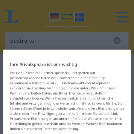
Deutsch-Schwedisch Wörterbuch
bestreiten
Ihre Privatsphäre ist uns wichtig
Deutsch-Schwedisch Übersetzung
Wir und unsere
716
-Partner speichern und greifen auf
personenbezogene Daten wie Browserdaten oder eindeutige
für "bestreiten"
Kennungen auf Ihrem Gerät zu. Durch Auswahl von Akzeptieren
aktivieren Sie Tracking-Technologien für die unter „Wir und unsere
Partner verarbeiten Daten, um Ihnen Dienste bereitzustellen“
aufgeführten Zwecke. Wenn Tracker deaktiviert sind, sind manche
"bestreiten" Schwedisch
Inhalte und Anzeigen möglicherweise nicht mehr so relevant für Sie. Sie
Übersetzung
können dieses Menü jederzeit wieder aufrufen, um Ihre Einstellungen zu
ändern oder Ihre Einwilligung zu widerrufen, indem Sie auf den Link
Privatsphäre-Einstellungen am unteren Rand der Webseite klicken. Ihre
Einstellungen gelten innerhalb unseres Website. Weitere Informationen
„bestreiten“
: transitives Verb,
finden Sie in unserer Datenschutzerklärung.