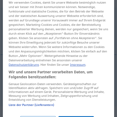
transitives Zeitwort
Wir verwenden Cookies, damit Sie unsere Webseite bestmöglich nutzen
und wir besser mit Ihnen kommunizieren können. Notwendige,
funktionale und statistische Cookies, die für den Betrieb der Webseite
bestreiten
v/t
und der statistischen Auswertung unserer Webseite erforderlich sind,
werden auf Grundlage unserer Vorauswahl immer auf Ihrem Endgerät
Übersicht aller Übersetzungen
gespeichert. Marketing-Cookies und Cookies, die der Bereitstellung
personalisierter Werbung dienen, werden nur gespeichert, wenn Sie uns
(Für mehr Details die Übersetzung anklicken/antippen)
durch einen Klick auf den „Akzeptieren“-Button Ihr Einverständnis
geben. Klicken Sie ansonsten auf „Fortfahren ohne Akzeptieren“. Sie
bestrida, förneka, bestrida, bekosta, stå för
können Ihre Einwilligung jederzeit für zukünftige Besuche unserer
Webseite widerrufen. Wenn Sie weitere Informationen zu den Cookies
und den Anpassungsmöglichkeiten möchten, klicken Sie einfach auf den
Button „Mehr Optionen“. Weitergehende Hinweise zu der
Datenverarbeitung entnehmen Sie ansonsten unserer
Datenschutzerklärung
. Hier finden Sie unser
Impressum
.
bestrida, förneka
bestreiten
Wir und unsere Partner verarbeiten Daten, um
Folgendes bereitzustellen:
bestrida,
bekosta
bestreiten
Kosten
Genaue Geolocation-Daten verwenden. Geräteeigenschaften zur
Identifikation aktiv abfragen. Speichern von und/oder Zugriff auf
Informationen auf einem Gerät. Personalisierte Werbung und Inhalte,
stå
för
bestreiten
sorgen für
Messung von Werbung und Inhalten, Zielgruppenforschung und
Entwicklung von Dienstleistungen.
Liste der Partner (Lieferanten)
Synonyme für "bestreiten"