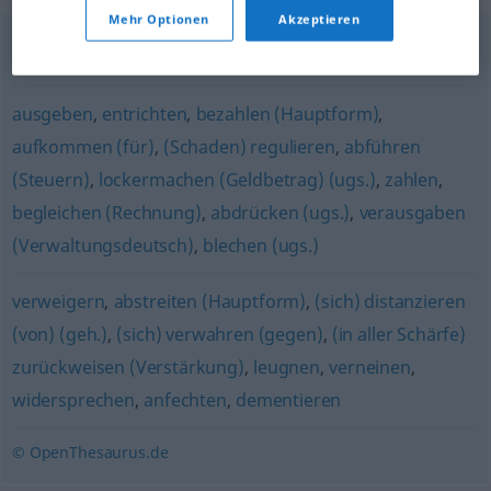
Mehr Optionen
Akzeptieren
finanzieren
,
bezahlen
ausgeben
,
entrichten
,
bezahlen (Hauptform)
,
aufkommen (für)
,
(Schaden) regulieren
,
abführen
(Steuern)
,
lockermachen (Geldbetrag) (ugs.)
,
zahlen
,
begleichen (Rechnung)
,
abdrücken (ugs.)
,
verausgaben
(Verwaltungsdeutsch)
,
blechen (ugs.)
verweigern
,
abstreiten (Hauptform)
,
(sich) distanzieren
(von) (geh.)
,
(sich) verwahren (gegen)
,
(in aller Schärfe)
zurückweisen (Verstärkung)
,
leugnen
,
verneinen
,
widersprechen
,
anfechten
,
dementieren
© OpenThesaurus.de