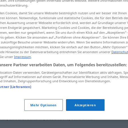
cken. Ihre Einstellungen gelten innerhalb unseres Website. Weitere Informationen fin
enschutzerklärung.
en Cookies, damit Sie unsere Webseite bestmöglich nutzen und wir besser mit Ihnen
en können. Notwendige, funktionale und statistische Cookies, die für den Betrieb d
ischen Auswertung unserer Webseite erforderlich sind, werden auf Grundlage unserer
tippen)
hrem Endgerät gespeichert. Marketing-Cookies und Cookies, die der Bereitstellung per
nen, werden nur gespeichert, wenn Sie uns durch einen Klick auf den „Akzeptieren“-
nis geben. Klicken Sie ansonsten auf „Fortfahren ohne Akzeptieren“. Sie können Ihre 
ür zukünftige Besuche unserer Webseite widerrufen. Wenn Sie weitere Informationen 
assungsmöglichkeiten möchten, klicken Sie einfach auf den Button „Mehr Optionen“
de Hinweise zu der Datenverarbeitung entnehmen Sie ansonsten unserer
Datenschut
 Sie unser
Impressum
.
bestens
unsere Partner verarbeiten Daten, um Folgendes bereitzustellen:
ocation-Daten verwenden. Geräteeigenschaften zur Identifikation aktiv abfragen. Sp
griff auf Informationen auf einem Gerät. Personalisierte Werbung und Inhalte, Mes
 Inhalten, Zielgruppenforschung und Entwicklung von Dienstleistungen.
artner (Lieferanten)
(Hauptform)
,
bestmöglich
,
ideal
Mehr Optionen
Akzeptieren
lich
,
außerordentlich
,
besonders
,
vortrefflich