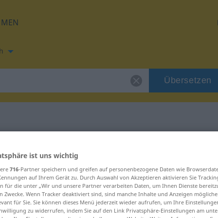
HMEN
h
Übersetzen
ung für "bestens"
atsphäre ist uns wichtig
sere
716
-Partner speichern und greifen auf personenbezogene Daten wie Browserdat
zung
Kennungen auf Ihrem Gerät zu. Durch Auswahl von Akzeptieren aktivieren Sie Trackin
n für die unter „Wir und unsere Partner verarbeiten Daten, um Ihnen Dienste bereitz
n Zwecke. Wenn Tracker deaktiviert sind, sind manche Inhalte und Anzeigen mögliche
dswort
evant für Sie. Sie können dieses Menü jederzeit wieder aufrufen, um Ihre Einstellung
inwilligung zu widerrufen, indem Sie auf den Link Privatsphäre-Einstellungen am unt