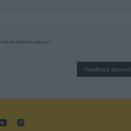
m Sie ein Häkchen setzen.*
Feedback absend
ook
YouTube
Instagram