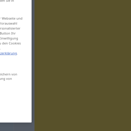
den Sie in
er Webseite und
 Vorauswahl
sonalisierter
Button Ihr
Einwilligung
zu den Cookies
.
zerklärung
.
eichern von
sung von