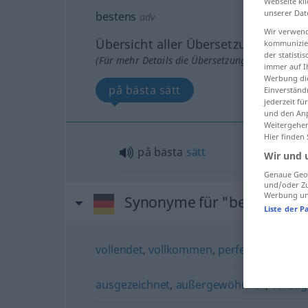
Webseite kli
unserer Dat
bestens
adv
Wir verwend
Übersicht aller Übersetzungen
kommunizier
der statist
(Für mehr Details die Übersetzung anklicken/an
immer auf I
Werbung die
på bästa sätt
Einverständ
jederzeit f
und den Anp
Weitergehen
Hier finden
på bästa
sätt
Wir und 
Genaue Geol
und/oder Zu
Werbung und
Synonyme für "bestens"
Liste der P
vollendet
,
vollkommen
,
perfekt
,
optimal 
ausgezeichnet
,
außergewöhnlich
,
vorzüg