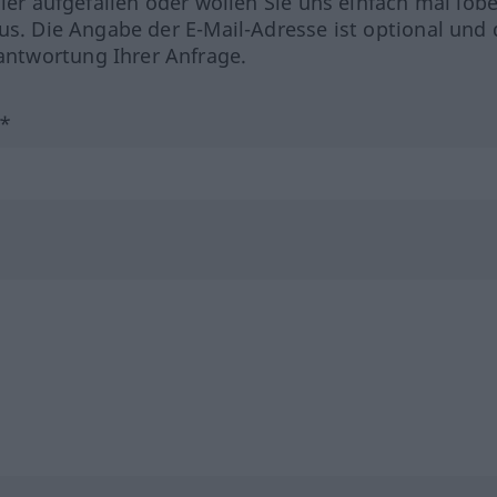
hler aufgefallen oder wollen Sie uns einfach mal lob
us. Die Angabe der E-Mail-Adresse ist optional und 
ntwortung Ihrer Anfrage.
?*