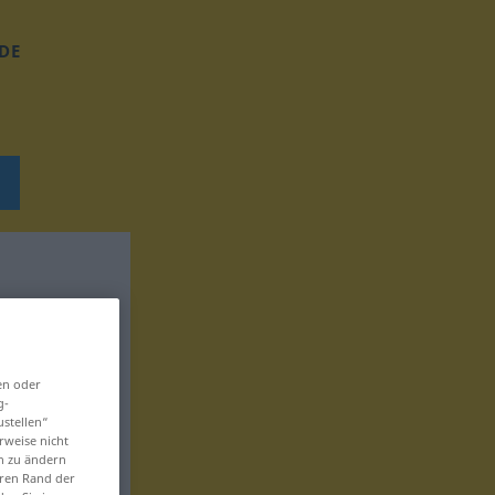
DE
en oder
g-
ustellen“
rweise nicht
en zu ändern
eren Rand der