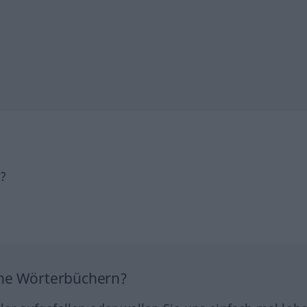
h?
ine Wörterbüchern?