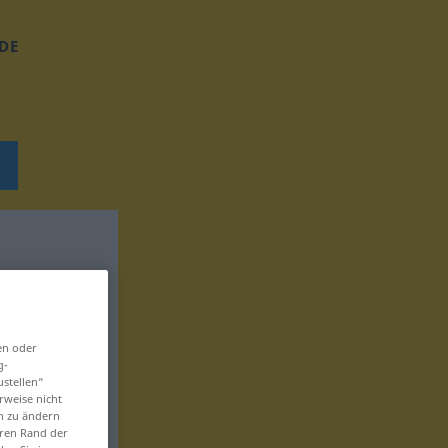
DE
en oder
g-
ustellen“
rweise nicht
en zu ändern
eren Rand der