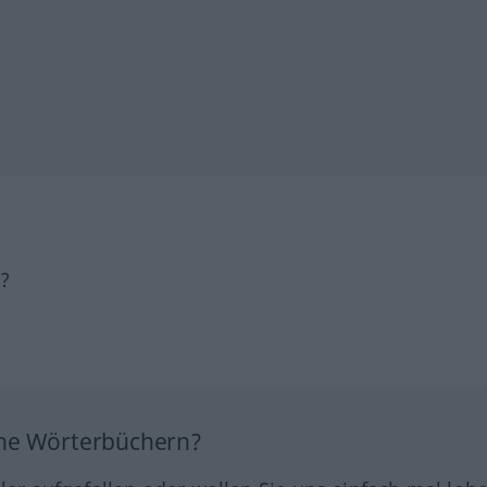
h?
ine Wörterbüchern?