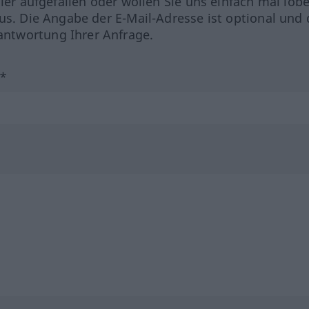
hler aufgefallen oder wollen Sie uns einfach mal lob
us. Die Angabe der E-Mail-Adresse ist optional und 
ntwortung Ihrer Anfrage.
?*