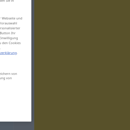
den Sie in
er Webseite und
 Vorauswahl
sonalisierter
Button Ihr
Einwilligung
zu den Cookies
.
zerklärung
.
eichern von
sung von