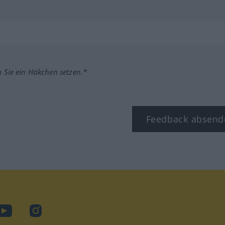
m Sie ein Häkchen setzen.*
Feedback absend
ook
YouTube
Instagram