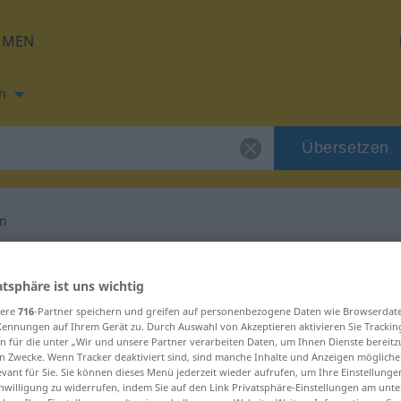
HMEN
h
Übersetzen
en
ng für "beitragen"
atsphäre ist uns wichtig
sere
716
-Partner speichern und greifen auf personenbezogene Daten wie Browserdat
etzung
Kennungen auf Ihrem Gerät zu. Durch Auswahl von Akzeptieren aktivieren Sie Trackin
n für die unter „Wir und unsere Partner verarbeiten Daten, um Ihnen Dienste bereitz
n Zwecke. Wenn Tracker deaktiviert sind, sind manche Inhalte und Anzeigen mögliche
b
evant für Sie. Sie können dieses Menü jederzeit wieder aufrufen, um Ihre Einstellung
inwilligung zu widerrufen, indem Sie auf den Link Privatsphäre-Einstellungen am unt