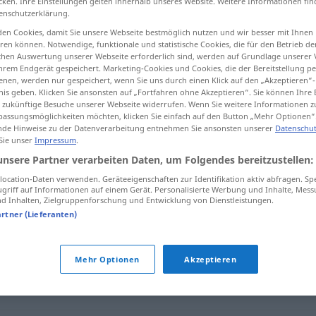
cken. Ihre Einstellungen gelten innerhalb unseres Website. Weitere Informationen fin
enschutzerklärung.
en Cookies, damit Sie unsere Webseite bestmöglich nutzen und wir besser mit Ihnen
en können. Notwendige, funktionale und statistische Cookies, die für den Betrieb d
ischen Auswertung unserer Webseite erforderlich sind, werden auf Grundlage unserer
tippen)
hrem Endgerät gespeichert. Marketing-Cookies und Cookies, die der Bereitstellung per
nen, werden nur gespeichert, wenn Sie uns durch einen Klick auf den „Akzeptieren“-
nis geben. Klicken Sie ansonsten auf „Fortfahren ohne Akzeptieren“. Sie können Ihre 
ür zukünftige Besuche unserer Webseite widerrufen. Wenn Sie weitere Informationen 
assungsmöglichkeiten möchten, klicken Sie einfach auf den Button „Mehr Optionen“
de Hinweise zu der Datenverarbeitung entnehmen Sie ansonsten unserer
Datenschut
 Sie unser
Impressum
.
beitragen
unsere Partner verarbeiten Daten, um Folgendes bereitzustellen:
ocation-Daten verwenden. Geräteeigenschaften zur Identifikation aktiv abfragen. Sp
griff auf Informationen auf einem Gerät. Personalisierte Werbung und Inhalte, Mes
 Inhalten, Zielgruppenforschung und Entwicklung von Dienstleistungen.
artner (Lieferanten)
Mehr Optionen
Akzeptieren