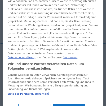
Wir verwenden Cookies, damit Sie unsere Webseite bestmöglich nutzen
und wir besser mit Ihnen kommunizieren können. Notwendige,
beginnen
v/t
,
v/i
funktionale und statistische Cookies, die für den Betrieb der Webseite
und der statistischen Auswertung unserer Webseite erforderlich sind,
Übersicht aller Übersetzungen
werden auf Grundlage unserer Vorauswahl immer auf Ihrem Endgerät
gespeichert. Marketing-Cookies und Cookies, die der Bereitstellung
(Für mehr Details die Übersetzung anklicken/antippen)
personalisierter Werbung dienen, werden nur gespeichert, wenn Sie uns
durch einen Klick auf den „Akzeptieren“-Button Ihr Einverständnis
börja
geben. Klicken Sie ansonsten auf „Fortfahren ohne Akzeptieren“. Sie
können Ihre Einwilligung jederzeit für zukünftige Besuche unserer
Webseite widerrufen. Wenn Sie weitere Informationen zu den Cookies
und den Anpassungsmöglichkeiten möchten, klicken Sie einfach auf den
Button „Mehr Optionen“. Weitergehende Hinweise zu der
Datenverarbeitung entnehmen Sie ansonsten unserer
börja
beginnen
Datenschutzerklärung
. Hier finden Sie unser
Impressum
.
Wir und unsere Partner verarbeiten Daten, um
Folgendes bereitzustellen:
Synonyme für "beginnen"
Genaue Geolocation-Daten verwenden. Geräteeigenschaften zur
Identifikation aktiv abfragen. Speichern von und/oder Zugriff auf
Informationen auf einem Gerät. Personalisierte Werbung und Inhalte,
Messung von Werbung und Inhalten, Zielgruppenforschung und
Entwicklung von Dienstleistungen.
aufnehmen (Gespräche, Verhandlungen, die Arbeit)
,
Liste der Partner (Lieferanten)
eröffnen (Diskussion)