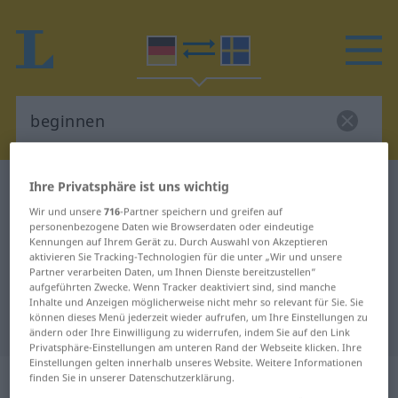
Ihre Privatsphäre ist uns wichtig
Deutsch-Schwedisch Wörterbuch
beginnen
Deutsch-Schwedisch Übersetzung
Wir und unsere
716
-Partner speichern und greifen auf
personenbezogene Daten wie Browserdaten oder eindeutige
für "beginnen"
Kennungen auf Ihrem Gerät zu. Durch Auswahl von Akzeptieren
aktivieren Sie Tracking-Technologien für die unter „Wir und unsere
Partner verarbeiten Daten, um Ihnen Dienste bereitzustellen“
aufgeführten Zwecke. Wenn Tracker deaktiviert sind, sind manche
"beginnen" Schwedisch
Inhalte und Anzeigen möglicherweise nicht mehr so relevant für Sie. Sie
können dieses Menü jederzeit wieder aufrufen, um Ihre Einstellungen zu
Übersetzung
ändern oder Ihre Einwilligung zu widerrufen, indem Sie auf den Link
Privatsphäre-Einstellungen am unteren Rand der Webseite klicken. Ihre
Einstellungen gelten innerhalb unseres Website. Weitere Informationen
„beginnen“
: transitives Verb
finden Sie in unserer Datenschutzerklärung.