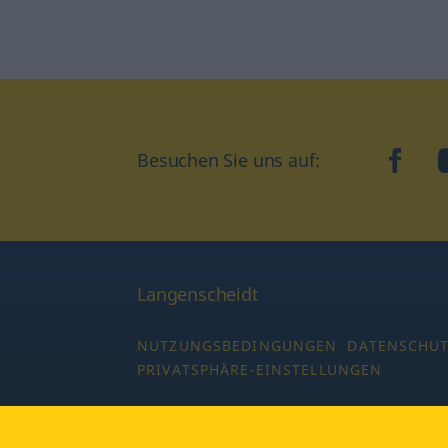
Besuchen Sie uns auf:
faceb
Langenscheidt
NUTZUNGSBEDINGUNGEN
DATENSCHU
PRIVATSPHÄRE-EINSTELLUNGEN
Copyright © 2026 PONS Langenscheidt GmbH,