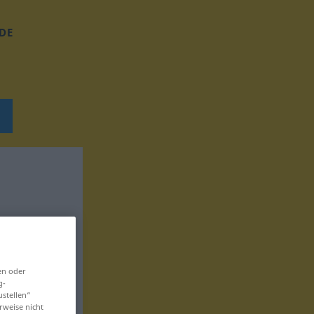
DE
en oder
g-
ustellen“
rweise nicht