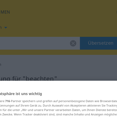
HMEN
h
Übersetzen
n
ung für "beachten"
tzung
atsphäre ist uns wichtig
sere
716
-Partner speichern und greifen auf personenbezogene Daten wie Browserdat
Kennungen auf Ihrem Gerät zu. Durch Auswahl von Akzeptieren aktivieren Sie Trackin
b, transitives Zeitwort
n für die unter „Wir und unsere Partner verarbeiten Daten, um Ihnen Dienste bereitz
n Zwecke. Wenn Tracker deaktiviert sind, sind manche Inhalte und Anzeigen mögliche