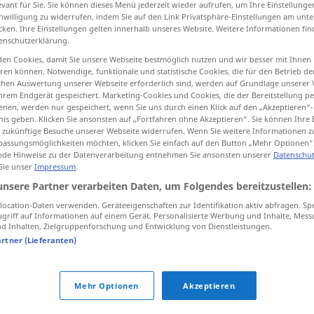
evant für Sie. Sie können dieses Menü jederzeit wieder aufrufen, um Ihre Einstellung
inwilligung zu widerrufen, indem Sie auf den Link Privatsphäre-Einstellungen am unt
cken. Ihre Einstellungen gelten innerhalb unseres Website. Weitere Informationen fin
enschutzerklärung.
en Cookies, damit Sie unsere Webseite bestmöglich nutzen und wir besser mit Ihnen
tippen)
en können. Notwendige, funktionale und statistische Cookies, die für den Betrieb d
ischen Auswertung unserer Webseite erforderlich sind, werden auf Grundlage unserer
nsyn till
hrem Endgerät gespeichert. Marketing-Cookies und Cookies, die der Bereitstellung per
nen, werden nur gespeichert, wenn Sie uns durch einen Klick auf den „Akzeptieren“-
nis geben. Klicken Sie ansonsten auf „Fortfahren ohne Akzeptieren“. Sie können Ihre 
ür zukünftige Besuche unserer Webseite widerrufen. Wenn Sie weitere Informationen 
assungsmöglichkeiten möchten, klicken Sie einfach auf den Button „Mehr Optionen“
beachten
de Hinweise zu der Datenverarbeitung entnehmen Sie ansonsten unserer
Datenschut
 Sie unser
Impressum
.
unsere Partner verarbeiten Daten, um Folgendes bereitzustellen:
beachten
vorschrift
ocation-Daten verwenden. Geräteeigenschaften zur Identifikation aktiv abfragen. Sp
griff auf Informationen auf einem Gerät. Personalisierte Werbung und Inhalte, Mes
 Inhalten, Zielgruppenforschung und Entwicklung von Dienstleistungen.
beachten
berücksichtigen
artner (Lieferanten)
Mehr Optionen
Akzeptieren
"