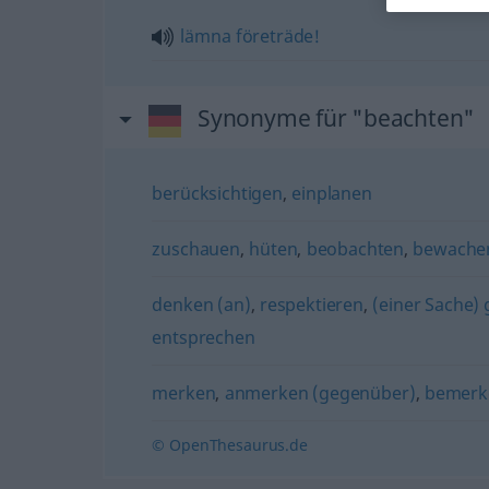
lämna
företräde!
Synonyme für "beachten"
berücksichtigen
,
einplanen
zuschauen
,
hüten
,
beobachten
,
bewache
denken (an)
,
respektieren
,
(einer Sache)
entsprechen
merken
,
anmerken (gegenüber)
,
bemerk
© OpenThesaurus.de