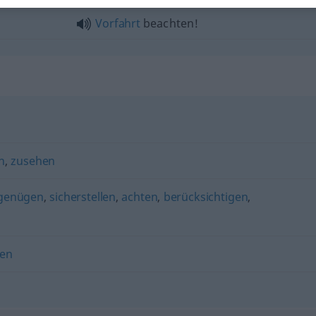
Vorfahrt
beachten!
n
,
zusehen
 genügen
,
sicherstellen
,
achten
,
berücksichtigen
,
en