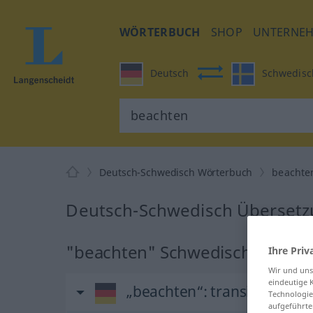
WÖRTERBUCH
SHOP
UNTERNE
Deutsch
Schwedisc
Deutsch-Schwedisch Wörterbuch
beachte
Deutsch-Schwedisch Übersetz
"beachten" Schwedisch Überse
Ihre Priv
Wir und un
eindeutige 
„beachten“
: transitives Ver
Technologie
aufgeführte