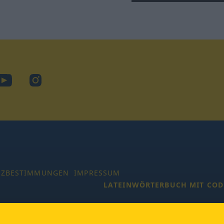
ook
YouTube
Instagram
TZBESTIMMUNGEN
IMPRESSUM
LATEINWÖRTERBUCH MIT COD
 Alle Rechte vorbehalten.