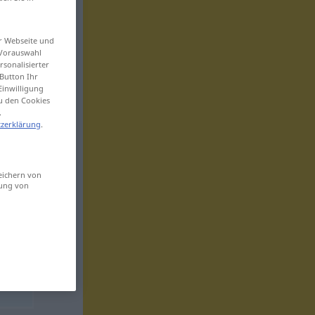
er Webseite und
 Vorauswahl
sonalisierter
Button Ihr
Einwilligung
zu den Cookies
.
zerklärung
.
eichern von
sung von