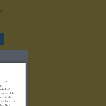
DE
en oder
g-
ustellen“
rweise nicht
en zu ändern
eren Rand der
den Sie in