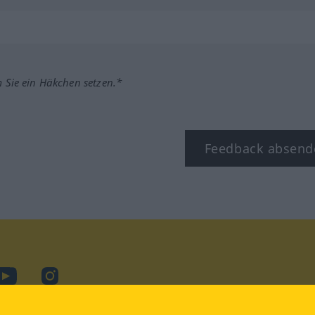
m Sie ein Häkchen setzen.*
Feedback absend
ook
YouTube
Instagram