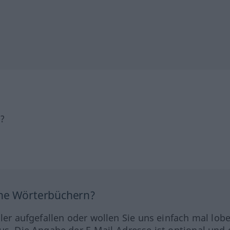
h?
ine Wörterbüchern?
hler aufgefallen oder wollen Sie uns einfach mal lob
us. Die Angabe der E-Mail-Adresse ist optional und 