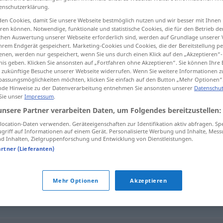
enschutzerklärung.
en Cookies, damit Sie unsere Webseite bestmöglich nutzen und wir besser mit Ihnen
en können. Notwendige, funktionale und statistische Cookies, die für den Betrieb d
ischen Auswertung unserer Webseite erforderlich sind, werden auf Grundlage unserer
tippen)
hrem Endgerät gespeichert. Marketing-Cookies und Cookies, die der Bereitstellung per
nen, werden nur gespeichert, wenn Sie uns durch einen Klick auf den „Akzeptieren“-
nis geben. Klicken Sie ansonsten auf „Fortfahren ohne Akzeptieren“. Sie können Ihre 
ür zukünftige Besuche unserer Webseite widerrufen. Wenn Sie weitere Informationen 
assungsmöglichkeiten möchten, klicken Sie einfach auf den Button „Mehr Optionen“
de Hinweise zu der Datenverarbeitung entnehmen Sie ansonsten unserer
Datenschut
 Sie unser
Impressum
.
auswischen
unsere Partner verarbeiten Daten, um Folgendes bereitzustellen:
ocation-Daten verwenden. Geräteeigenschaften zur Identifikation aktiv abfragen. Sp
griff auf Informationen auf einem Gerät. Personalisierte Werbung und Inhalte, Mes
 Inhalten, Zielgruppenforschung und Entwicklung von Dienstleistungen.
auswischen
artner (Lieferanten)
jemandem
eins
auswischen
FIG
Mehr Optionen
Akzeptieren
UMG