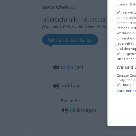
unserer Dat
auswischen
v/t
Wir verwend
kommunizier
Übersicht aller Übersetzungen
der statist
(Für mehr Details die Übersetzung anklicken/an
immer auf I
Werbung die
Einverständ
torka ur, sudda ut
jederzeit f
und den Anp
Weitergehen
Hier finden
torka
(ur)
Wir und 
Genaue Geol
und/oder Zu
Werbung und
sudda
ut
Liste der P
Beispiele
slå
till någon