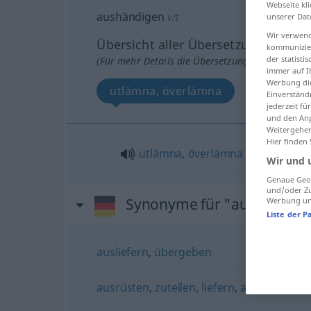
Webseite kli
aushändigen
v/t
unserer Dat
Wir verwend
Übersicht aller Übersetzungen
kommunizier
der statist
(Für mehr Details die Übersetzung anklicken/an
immer auf I
Werbung die
utlämna, överlämna
Einverständ
jederzeit f
und den Anp
Weitergehen
Hier finden
utlämna
,
överlämna
Wir und 
Genaue Geol
und/oder Zu
Synonyme für "aushändig
Werbung und
Liste der P
ausliefern
,
übergeben
ausrüsten
,
zuteilen
,
liefern
,
ausgeben
,
be