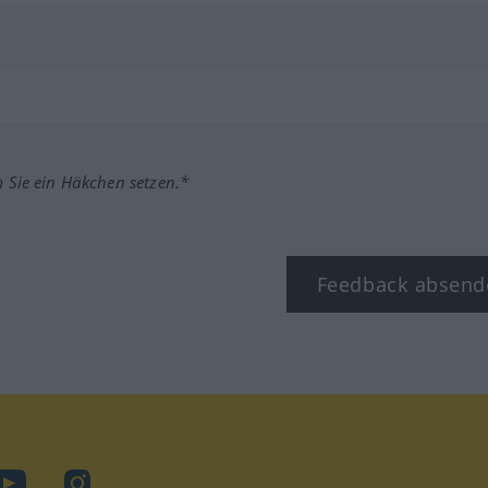
m Sie ein Häkchen setzen.*
Feedback absend
ook
YouTube
Instagram