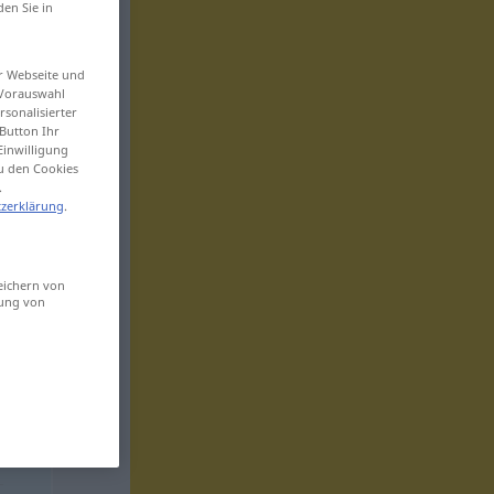
den Sie in
er Webseite und
 Vorauswahl
sonalisierter
Button Ihr
Einwilligung
zu den Cookies
.
zerklärung
.
eichern von
sung von