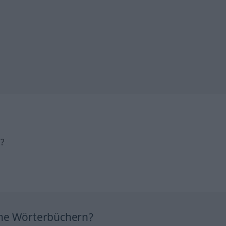
h?
ine Wörterbüchern?