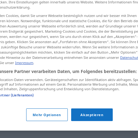
cken. Ihre Einstellungen gelten innerhalb unseres Website. Weitere Informationen fin
enschutzerklärung.
en Cookies, damit Sie unsere Webseite bestmöglich nutzen und wir besser mit Ihnen
en können. Notwendige, funktionale und statistische Cookies, die für den Betrieb d
ischen Auswertung unserer Webseite erforderlich sind, werden auf Grundlage unserer
tippen)
hrem Endgerät gespeichert. Marketing-Cookies und Cookies, die der Bereitstellung per
nen, werden nur gespeichert, wenn Sie uns durch einen Klick auf den „Akzeptieren“-
nis geben. Klicken Sie ansonsten auf „Fortfahren ohne Akzeptieren“. Sie können Ihre 
ür zukünftige Besuche unserer Webseite widerrufen. Wenn Sie weitere Informationen 
assungsmöglichkeiten möchten, klicken Sie einfach auf den Button „Mehr Optionen“
de Hinweise zu der Datenverarbeitung entnehmen Sie ansonsten unserer
Datenschut
 Sie unser
Impressum
.
aushändigen
unsere Partner verarbeiten Daten, um Folgendes bereitzustellen:
ocation-Daten verwenden. Geräteeigenschaften zur Identifikation aktiv abfragen. Sp
griff auf Informationen auf einem Gerät. Personalisierte Werbung und Inhalte, Mes
en"
 Inhalten, Zielgruppenforschung und Entwicklung von Dienstleistungen.
artner (Lieferanten)
Mehr Optionen
Akzeptieren
reitstellen
,
verteilen