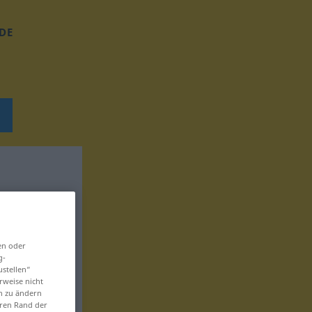
DE
en oder
g-
ustellen“
rweise nicht
en zu ändern
eren Rand der