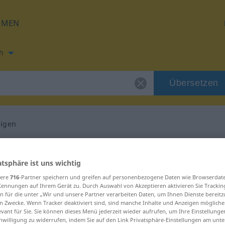
HMEN
h
Übersetzen
igen
ung für "aushändigen"
atsphäre ist uns wichtig
ersetzung
sere
716
-Partner speichern und greifen auf personenbezogene Daten wie Browserdat
Kennungen auf Ihrem Gerät zu. Durch Auswahl von Akzeptieren aktivieren Sie Trackin
n für die unter „Wir und unsere Partner verarbeiten Daten, um Ihnen Dienste bereitz
n Zwecke. Wenn Tracker deaktiviert sind, sind manche Inhalte und Anzeigen mögliche
 Verb, transitives Zeitwort
evant für Sie. Sie können dieses Menü jederzeit wieder aufrufen, um Ihre Einstellung
inwilligung zu widerrufen, indem Sie auf den Link Privatsphäre-Einstellungen am unt