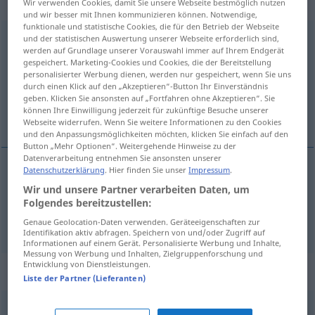
transitives Zeitwort
Wir verwenden Cookies, damit Sie unsere Webseite bestmöglich nutzen
und wir besser mit Ihnen kommunizieren können. Notwendige,
funktionale und statistische Cookies, die für den Betrieb der Webseite
anerkennen
und der statistischen Auswertung unserer Webseite erforderlich sind,
v/t
werden auf Grundlage unserer Vorauswahl immer auf Ihrem Endgerät
gespeichert. Marketing-Cookies und Cookies, die der Bereitstellung
Übersicht aller Übersetzungen
personalisierter Werbung dienen, werden nur gespeichert, wenn Sie uns
(Für mehr Details die Übersetzung anklicken/antippen)
durch einen Klick auf den „Akzeptieren“-Button Ihr Einverständnis
geben. Klicken Sie ansonsten auf „Fortfahren ohne Akzeptieren“. Sie
können Ihre Einwilligung jederzeit für zukünftige Besuche unserer
erkänna, godkänna
Webseite widerrufen. Wenn Sie weitere Informationen zu den Cookies
und den Anpassungsmöglichkeiten möchten, klicken Sie einfach auf den
Button „Mehr Optionen“. Weitergehende Hinweise zu der
Datenverarbeitung entnehmen Sie ansonsten unserer
Datenschutzerklärung
. Hier finden Sie unser
Impressum
.
erkänna
anerkennen
Wir und unsere Partner verarbeiten Daten, um
Folgendes bereitzustellen:
godkänna
anerkennen
gutheißen
Genaue Geolocation-Daten verwenden. Geräteeigenschaften zur
Identifikation aktiv abfragen. Speichern von und/oder Zugriff auf
Informationen auf einem Gerät. Personalisierte Werbung und Inhalte,
Messung von Werbung und Inhalten, Zielgruppenforschung und
Entwicklung von Dienstleistungen.
Synonyme für "anerkennen"
Liste der Partner (Lieferanten)