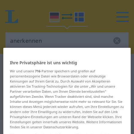
Ihre Privatsphäre ist uns wichtig
Deutsch-Schwedisch Wörterbuch
anerkennen
Wir und unsere
716
-Partner speichern und greifen auf
Deutsch-Schwedisch Übersetzung
personenbezogene Daten wie Browserdaten oder eindeutige
für "anerkennen"
Kennungen auf Ihrem Gerät zu. Durch Auswahl von Akzeptieren
aktivieren Sie Tracking-Technologien für die unter „Wir und unsere
Partner verarbeiten Daten, um Ihnen Dienste bereitzustellen“
aufgeführten Zwecke. Wenn Tracker deaktiviert sind, sind manche
"anerkennen" Schwedisch
Inhalte und Anzeigen möglicherweise nicht mehr so relevant für Sie. Sie
können dieses Menü jederzeit wieder aufrufen, um Ihre Einstellungen zu
Übersetzung
ändern oder Ihre Einwilligung zu widerrufen, indem Sie auf den Link
Privatsphäre-Einstellungen am unteren Rand der Webseite klicken. Ihre
Einstellungen gelten innerhalb unseres Website. Weitere Informationen
„anerkennen“
: transitives Verb,
finden Sie in unserer Datenschutzerklärung.