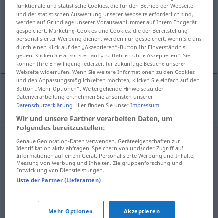
funktionale und statistische Cookies, die für den Betrieb der Webseite
und der statistischen Auswertung unserer Webseite erforderlich sind,
Übersicht aller Übersetzungen
werden auf Grundlage unserer Vorauswahl immer auf Ihrem Endgerät
(Für mehr Details die Übersetzung anklicken/antippen)
gespeichert. Marketing-Cookies und Cookies, die der Bereitstellung
personalisierter Werbung dienen, werden nur gespeichert, wenn Sie uns
durch einen Klick auf den „Akzeptieren“-Button Ihr Einverständnis
järnskrot
geben. Klicken Sie ansonsten auf „Fortfahren ohne Akzeptieren“. Sie
können Ihre Einwilligung jederzeit für zukünftige Besuche unserer
Webseite widerrufen. Wenn Sie weitere Informationen zu den Cookies
und den Anpassungsmöglichkeiten möchten, klicken Sie einfach auf den
Button „Mehr Optionen“. Weitergehende Hinweise zu der
Datenverarbeitung entnehmen Sie ansonsten unserer
järnskrot
n
Alteisen
Datenschutzerklärung
. Hier finden Sie unser
Impressum
.
Wir und unsere Partner verarbeiten Daten, um
Folgendes bereitzustellen:
Genaue Geolocation-Daten verwenden. Geräteeigenschaften zur
Identifikation aktiv abfragen. Speichern von und/oder Zugriff auf
Informationen auf einem Gerät. Personalisierte Werbung und Inhalte,
Messung von Werbung und Inhalten, Zielgruppenforschung und
Entwicklung von Dienstleistungen.
Liste der Partner (Lieferanten)
Mehr Optionen
Akzeptieren