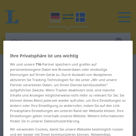
Ihre Privatsphäre ist uns wichtig
Deutsch-Schwedisch Wörterbuch
Alteisen
Wir und unsere
716
-Partner speichern und greifen auf
personenbezogene Daten wie Browserdaten oder eindeutige
Deutsch-Schwedisch Übersetzung
Kennungen auf Ihrem Gerät zu. Durch Auswahl von Akzeptieren
aktivieren Sie Tracking-Technologien für die unter „Wir und unsere
für "Alteisen"
Partner verarbeiten Daten, um Ihnen Dienste bereitzustellen“
aufgeführten Zwecke. Wenn Tracker deaktiviert sind, sind manche
Inhalte und Anzeigen möglicherweise nicht mehr so relevant für Sie. Sie
"Alteisen" Schwedisch Übersetzung
können dieses Menü jederzeit wieder aufrufen, um Ihre Einstellungen zu
ändern oder Ihre Einwilligung zu widerrufen, indem Sie auf den Link
Privatsphäre-Einstellungen am unteren Rand der Webseite klicken. Ihre
Einstellungen gelten innerhalb unseres Website. Weitere Informationen
„Alteisen“
: Neutrum, sächlich
finden Sie in unserer Datenschutzerklärung.
Wir verwenden Cookies, damit Sie unsere Webseite bestmöglich nutzen
und wir besser mit Ihnen kommunizieren können. Notwendige,
Alteisen
n