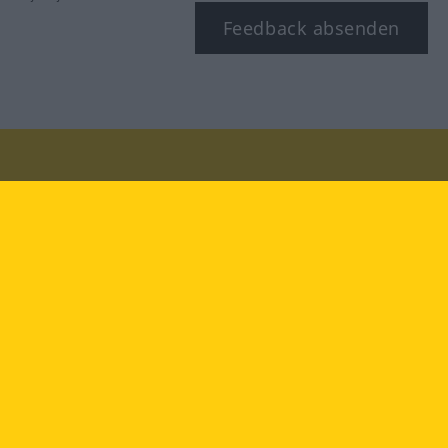
Feedback absenden
Besuchen Sie uns auf:
facebook
YouTube
Instagram
Langenscheidt
NUTZUNGSBEDINGUNGEN