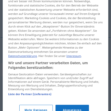
und wir besser mit Ihnen kommunizieren können. Notwendige,
funktionale und statistische Cookies, die für den Betrieb der Webseite
Übersicht aller Übersetzungen
und der statistischen Auswertung unserer Webseite erforderlich sind,
werden auf Grundlage unserer Vorauswahl immer auf Ihrem Endgerät
(Für mehr Details die Übersetzung anklicken/antippen)
gespeichert. Marketing-Cookies und Cookies, die der Bereitstellung
personalisierter Werbung dienen, werden nur gespeichert, wenn Sie uns
allians
durch einen Klick auf den „Akzeptieren“-Button Ihr Einverständnis
geben. Klicken Sie ansonsten auf „Fortfahren ohne Akzeptieren“. Sie
können Ihre Einwilligung jederzeit für zukünftige Besuche unserer
Webseite widerrufen. Wenn Sie weitere Informationen zu den Cookies
und den Anpassungsmöglichkeiten möchten, klicken Sie einfach auf den
Button „Mehr Optionen“. Weitergehende Hinweise zu der
allians
Allianz
Datenverarbeitung entnehmen Sie ansonsten unserer
Datenschutzerklärung
. Hier finden Sie unser
Impressum
.
Wir und unsere Partner verarbeiten Daten, um
Folgendes bereitzustellen:
Synonyme für "Allianz"
Genaue Geolocation-Daten verwenden. Geräteeigenschaften zur
Identifikation aktiv abfragen. Speichern von und/oder Zugriff auf
Informationen auf einem Gerät. Personalisierte Werbung und Inhalte,
Messung von Werbung und Inhalten, Zielgruppenforschung und
Zusammenschluss
,
Koalition
,
Bündnis
,
Vereinigung
,
Entwicklung von Dienstleistungen.
Union
,
Bund
,
Pakt
Liste der Partner (Lieferanten)
© OpenThesaurus.de
Mehr Optionen
Akzeptieren