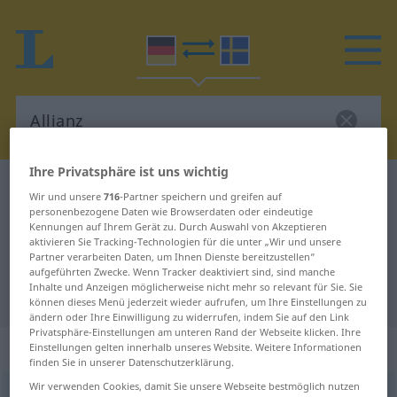
Ihre Privatsphäre ist uns wichtig
Deutsch-Schwedisch Wörterbuch
Allianz
Wir und unsere
716
-Partner speichern und greifen auf
Deutsch-Schwedisch Übersetzung
personenbezogene Daten wie Browserdaten oder eindeutige
Kennungen auf Ihrem Gerät zu. Durch Auswahl von Akzeptieren
für "Allianz"
aktivieren Sie Tracking-Technologien für die unter „Wir und unsere
Partner verarbeiten Daten, um Ihnen Dienste bereitzustellen“
aufgeführten Zwecke. Wenn Tracker deaktiviert sind, sind manche
Inhalte und Anzeigen möglicherweise nicht mehr so relevant für Sie. Sie
"Allianz" Schwedisch Übersetzung
können dieses Menü jederzeit wieder aufrufen, um Ihre Einstellungen zu
ändern oder Ihre Einwilligung zu widerrufen, indem Sie auf den Link
Privatsphäre-Einstellungen am unteren Rand der Webseite klicken. Ihre
„Allianz“
: Femininum, weiblich
Einstellungen gelten innerhalb unseres Website. Weitere Informationen
finden Sie in unserer Datenschutzerklärung.
Wir verwenden Cookies, damit Sie unsere Webseite bestmöglich nutzen
Allianz
f