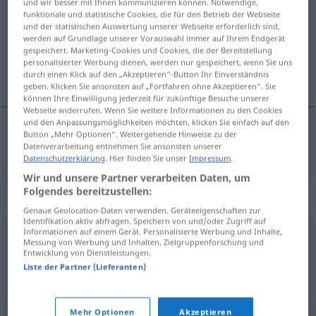
und wir besser mit Ihnen kommunizieren können. Notwendige,
funktionale und statistische Cookies, die für den Betrieb der Webseite
Übersicht aller Übersetzungen
und der statistischen Auswertung unserer Webseite erforderlich sind,
werden auf Grundlage unserer Vorauswahl immer auf Ihrem Endgerät
(Für mehr Details die Übersetzung anklicken/antippen)
gespeichert. Marketing-Cookies und Cookies, die der Bereitstellung
personalisierter Werbung dienen, werden nur gespeichert, wenn Sie uns
allesammans
durch einen Klick auf den „Akzeptieren“-Button Ihr Einverständnis
geben. Klicken Sie ansonsten auf „Fortfahren ohne Akzeptieren“. Sie
können Ihre Einwilligung jederzeit für zukünftige Besuche unserer
Webseite widerrufen. Wenn Sie weitere Informationen zu den Cookies
und den Anpassungsmöglichkeiten möchten, klicken Sie einfach auf den
Button „Mehr Optionen“. Weitergehende Hinweise zu der
allesamman(s)
allesamt
Datenverarbeitung entnehmen Sie ansonsten unserer
Datenschutzerklärung
. Hier finden Sie unser
Impressum
.
Wir und unsere Partner verarbeiten Daten, um
Folgendes bereitzustellen:
Synonyme für "allesamt"
Genaue Geolocation-Daten verwenden. Geräteeigenschaften zur
Identifikation aktiv abfragen. Speichern von und/oder Zugriff auf
Informationen auf einem Gerät. Personalisierte Werbung und Inhalte,
Messung von Werbung und Inhalten, Zielgruppenforschung und
alle
,
ganz
,
jedermann
Entwicklung von Dienstleistungen.
Liste der Partner (Lieferanten)
© OpenThesaurus.de
Mehr Optionen
Akzeptieren