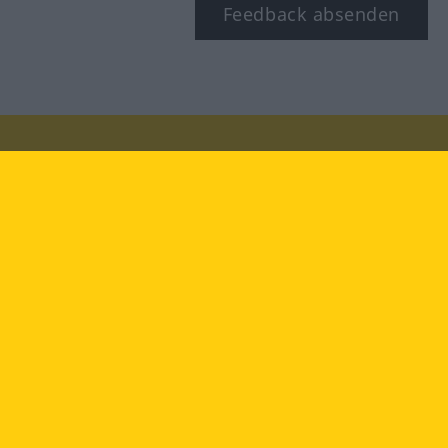
Feedback absenden
Besuchen Sie uns auf:
facebook
YouTube
Instagram
Langenscheidt
NUTZUNGSBEDINGUNGEN
DATENSCHUTZBESTIMMUNGEN