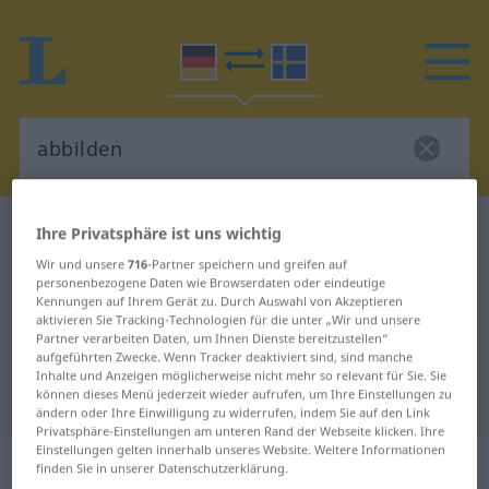
Deutsch-Schwedisch Wörterbuch
abbilden
Ihre Privatsphäre ist uns wichtig
Deutsch-Schwedisch Übersetzung
Wir und unsere
716
-Partner speichern und greifen auf
personenbezogene Daten wie Browserdaten oder eindeutige
für "abbilden"
Kennungen auf Ihrem Gerät zu. Durch Auswahl von Akzeptieren
aktivieren Sie Tracking-Technologien für die unter „Wir und unsere
Partner verarbeiten Daten, um Ihnen Dienste bereitzustellen“
aufgeführten Zwecke. Wenn Tracker deaktiviert sind, sind manche
"abbilden" Schwedisch
Inhalte und Anzeigen möglicherweise nicht mehr so relevant für Sie. Sie
können dieses Menü jederzeit wieder aufrufen, um Ihre Einstellungen zu
Übersetzung
ändern oder Ihre Einwilligung zu widerrufen, indem Sie auf den Link
Privatsphäre-Einstellungen am unteren Rand der Webseite klicken. Ihre
Einstellungen gelten innerhalb unseres Website. Weitere Informationen
„abbilden“
: transitives Verb,
finden Sie in unserer Datenschutzerklärung.