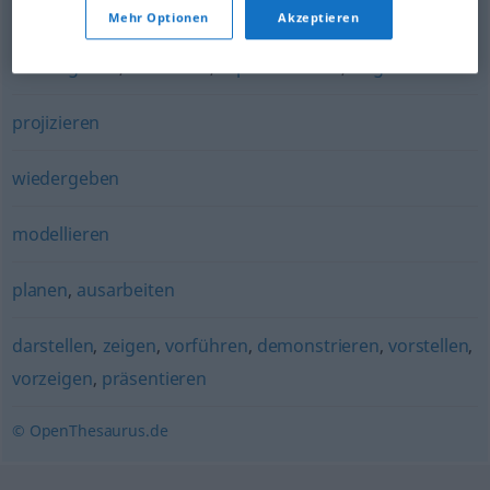
realisieren
Mehr Optionen
Akzeptieren
wiedergeben
,
darstellen
,
repräsentieren
,
zeigen
projizieren
wiedergeben
modellieren
planen
,
ausarbeiten
darstellen
,
zeigen
,
vorführen
,
demonstrieren
,
vorstellen
,
vorzeigen
,
präsentieren
© OpenThesaurus.de