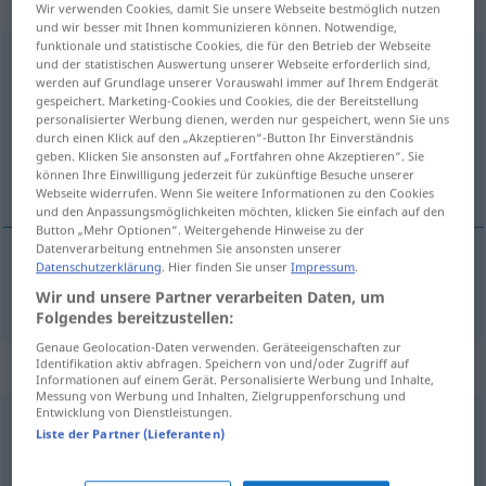
transitives Zeitwort
Wir verwenden Cookies, damit Sie unsere Webseite bestmöglich nutzen
und wir besser mit Ihnen kommunizieren können. Notwendige,
funktionale und statistische Cookies, die für den Betrieb der Webseite
abbilden
v/t
und der statistischen Auswertung unserer Webseite erforderlich sind,
werden auf Grundlage unserer Vorauswahl immer auf Ihrem Endgerät
Übersicht aller Übersetzungen
gespeichert. Marketing-Cookies und Cookies, die der Bereitstellung
personalisierter Werbung dienen, werden nur gespeichert, wenn Sie uns
(Für mehr Details die Übersetzung anklicken/antippen)
durch einen Klick auf den „Akzeptieren“-Button Ihr Einverständnis
geben. Klicken Sie ansonsten auf „Fortfahren ohne Akzeptieren“. Sie
avbilda
können Ihre Einwilligung jederzeit für zukünftige Besuche unserer
Webseite widerrufen. Wenn Sie weitere Informationen zu den Cookies
und den Anpassungsmöglichkeiten möchten, klicken Sie einfach auf den
Button „Mehr Optionen“. Weitergehende Hinweise zu der
Datenverarbeitung entnehmen Sie ansonsten unserer
Datenschutzerklärung
. Hier finden Sie unser
Impressum
.
avbilda
abbilden
Wir und unsere Partner verarbeiten Daten, um
Folgendes bereitzustellen:
Genaue Geolocation-Daten verwenden. Geräteeigenschaften zur
Synonyme für "abbilden"
Identifikation aktiv abfragen. Speichern von und/oder Zugriff auf
Informationen auf einem Gerät. Personalisierte Werbung und Inhalte,
Messung von Werbung und Inhalten, Zielgruppenforschung und
Entwicklung von Dienstleistungen.
Liste der Partner (Lieferanten)
modellieren
,
nachstellen