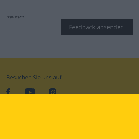
*Pflichtfeld
Feedback absenden
Besuchen Sie uns auf:
facebook
YouTube
Instagram
Langenscheidt