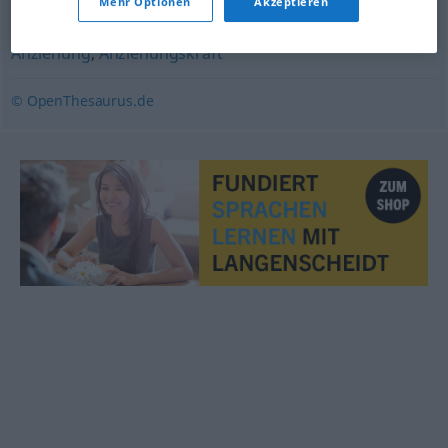
Faszination
Mehr Optionen
Akzeptieren
Anziehung
,
Anziehungskraft
© OpenThesaurus.de