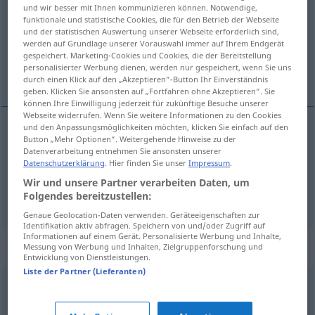
und wir besser mit Ihnen kommunizieren können. Notwendige,
funktionale und statistische Cookies, die für den Betrieb der Webseite
Übersicht aller Übersetzungen
und der statistischen Auswertung unserer Webseite erforderlich sind,
(Für mehr Details die Übersetzung anklicken/antippen)
werden auf Grundlage unserer Vorauswahl immer auf Ihrem Endgerät
gespeichert. Marketing-Cookies und Cookies, die der Bereitstellung
personalisierter Werbung dienen, werden nur gespeichert, wenn Sie uns
сила растяжения
привлекательность
durch einen Klick auf den „Akzeptieren“-Button Ihr Einverständnis
geben. Klicken Sie ansonsten auf „Fortfahren ohne Akzeptieren“. Sie
können Ihre Einwilligung jederzeit für zukünftige Besuche unserer
Webseite widerrufen. Wenn Sie weitere Informationen zu den Cookies
und den Anpassungsmöglichkeiten möchten, klicken Sie einfach auf den
Button „Mehr Optionen“. Weitergehende Hinweise zu der
сила
растяжения
Zugkraft
Datenverarbeitung entnehmen Sie ansonsten unserer
Datenschutzerklärung
. Hier finden Sie unser
Impressum
.
Wir und unsere Partner verarbeiten Daten, um
привлекательность
Zugkraft
Anziehungskraft
Folgendes bereitzustellen:
Genaue Geolocation-Daten verwenden. Geräteeigenschaften zur
Identifikation aktiv abfragen. Speichern von und/oder Zugriff auf
Informationen auf einem Gerät. Personalisierte Werbung und Inhalte,
Synonyme für "Zugkraft"
Messung von Werbung und Inhalten, Zielgruppenforschung und
Entwicklung von Dienstleistungen.
Liste der Partner (Lieferanten)
Anziehungskraft
,
Ausstrahlung
,
Attraktivität
,
Attraktion
,