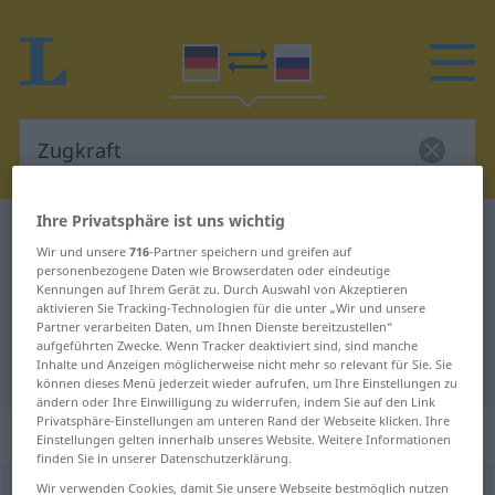
Ihre Privatsphäre ist uns wichtig
Deutsch-Russisch Wörterbuch
Zugkraft
Wir und unsere
716
-Partner speichern und greifen auf
Deutsch-Russisch Übersetzung für
personenbezogene Daten wie Browserdaten oder eindeutige
Kennungen auf Ihrem Gerät zu. Durch Auswahl von Akzeptieren
"Zugkraft"
aktivieren Sie Tracking-Technologien für die unter „Wir und unsere
Partner verarbeiten Daten, um Ihnen Dienste bereitzustellen“
aufgeführten Zwecke. Wenn Tracker deaktiviert sind, sind manche
Inhalte und Anzeigen möglicherweise nicht mehr so relevant für Sie. Sie
"Zugkraft" Russisch Übersetzung
können dieses Menü jederzeit wieder aufrufen, um Ihre Einstellungen zu
ändern oder Ihre Einwilligung zu widerrufen, indem Sie auf den Link
Privatsphäre-Einstellungen am unteren Rand der Webseite klicken. Ihre
„Zugkraft“
: feminin
Einstellungen gelten innerhalb unseres Website. Weitere Informationen
finden Sie in unserer Datenschutzerklärung.
Wir verwenden Cookies, damit Sie unsere Webseite bestmöglich nutzen
Zugkraft
f