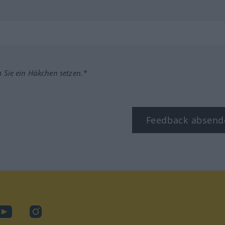
m Sie ein Häkchen setzen.*
Feedback absend
ook
YouTube
Instagram