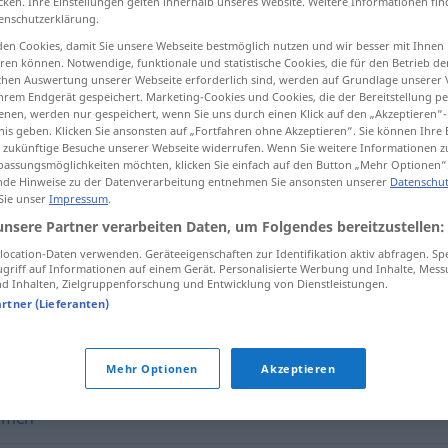
cken. Ihre Einstellungen gelten innerhalb unseres Website. Weitere Informationen fin
enschutzerklärung.
en Cookies, damit Sie unsere Webseite bestmöglich nutzen und wir besser mit Ihnen
en können. Notwendige, funktionale und statistische Cookies, die für den Betrieb d
ischen Auswertung unserer Webseite erforderlich sind, werden auf Grundlage unserer
tippen)
hrem Endgerät gespeichert. Marketing-Cookies und Cookies, die der Bereitstellung per
nen, werden nur gespeichert, wenn Sie uns durch einen Klick auf den „Akzeptieren“-
повторяться <-иться >
nis geben. Klicken Sie ansonsten auf „Fortfahren ohne Akzeptieren“. Sie können Ihre 
ür zukünftige Besuche unserer Webseite widerrufen. Wenn Sie weitere Informationen 
assungsmöglichkeiten möchten, klicken Sie einfach auf den Button „Mehr Optionen“
de Hinweise zu der Datenverarbeitung entnehmen Sie ansonsten unserer
Datenschut
 Sie unser
Impressum
.
wiederkommen
unsere Partner verarbeiten Daten, um Folgendes bereitzustellen:
ocation-Daten verwenden. Geräteeigenschaften zur Identifikation aktiv abfragen. Sp
griff auf Informationen auf einem Gerät. Personalisierte Werbung und Inhalte, Mes
wiederkommen
sich wiederholen
 Inhalten, Zielgruppenforschung und Entwicklung von Dienstleistungen.
artner (Lieferanten)
mmen"
Mehr Optionen
Akzeptieren
mmen