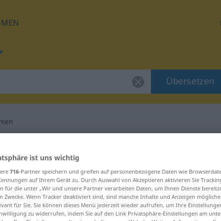
HMEN
Übersetzen
mmen
g für "wiederkommen"
atsphäre ist uns wichtig
sere
716
-Partner speichern und greifen auf personenbezogene Daten wie Browserdat
rsetzung
Kennungen auf Ihrem Gerät zu. Durch Auswahl von Akzeptieren aktivieren Sie Trackin
n für die unter „Wir und unsere Partner verarbeiten Daten, um Ihnen Dienste bereitz
n Zwecke. Wenn Tracker deaktiviert sind, sind manche Inhalte und Anzeigen mögliche
tives Verb
evant für Sie. Sie können dieses Menü jederzeit wieder aufrufen, um Ihre Einstellung
inwilligung zu widerrufen, indem Sie auf den Link Privatsphäre-Einstellungen am unt