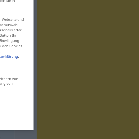
den Sie in
er Webseite und
 Vorauswahl
sonalisierter
Button Ihr
Einwilligung
zu den Cookies
.
zerklärung
.
eichern von
sung von