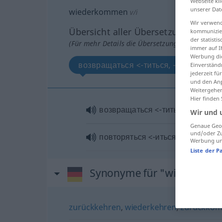
Webseite kli
unserer Dat
wiederkommen
v/i
Wir verwend
Übersicht aller Übersetzungen
kommunizier
der statist
(Für mehr Details die Übersetzung anklicken/an
immer auf I
Werbung die
возвращаться <-титься, -щусь>
Einverständ
jederzeit f
und den Anp
Weitergehen
Hier finden
возвращаться <-титься, -щусь>
Wir und 
Genaue Geol
und/oder Zu
повторяться <-иться >
Werbung und
Liste der P
Synonyme für "wiederko
zurückkehren
,
wiederkehren
,
zurückko