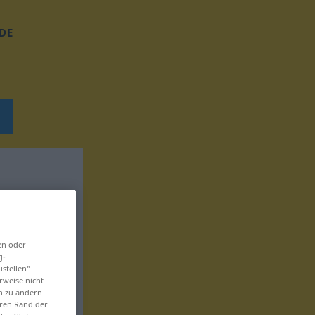
DE
en oder
g-
ustellen“
rweise nicht
en zu ändern
eren Rand der