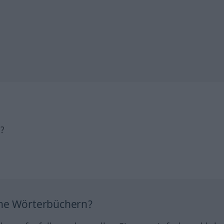
h?
ine Wörterbüchern?